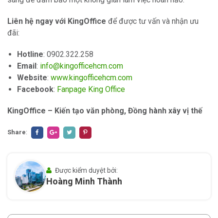
Liên hệ ngay với KingOffice
để được tư vấn và nhận ưu
đãi:
Hotline
: 0902.322.258
Email
:
info@kingofficehcm.com
Website
:
www.kingofficehcm.com
Facebook
:
Fanpage King Office
KingOffice – Kiến tạo văn phòng, Đồng hành xây vị thế
Share
:
Được kiểm duyệt bởi:
Hoàng Minh Thành