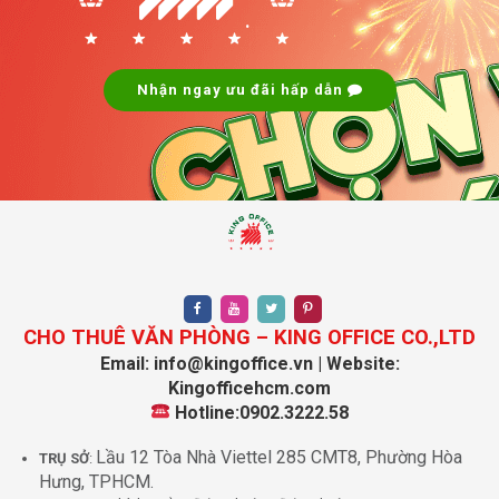
.
Nhận ngay ưu đãi hấp dẫn
CHO THUÊ VĂN PHÒNG – KING OFFICE CO.,LTD
Email: info@kingoffice.vn | Website:
Kingofficehcm.com
Hotline:0902.3222.58
Lầu 12 Tòa Nhà Viettel 285 CMT8, Phường Hòa
TRỤ SỞ
:
Hưng, TPHCM.