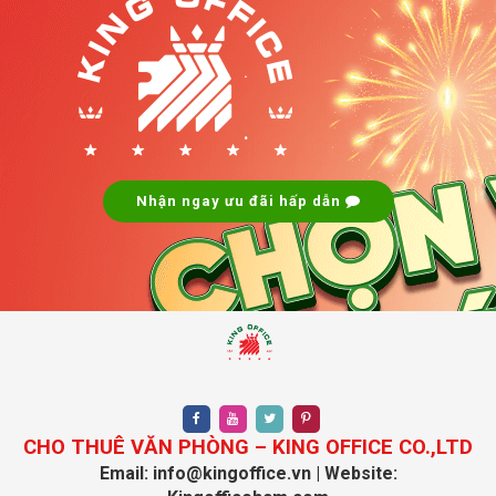
.
.
Nhận ngay ưu đãi hấp dẫn
CHO THUÊ VĂN PHÒNG – KING OFFICE CO.,LTD
Email: info@kingoffice.vn | Website: