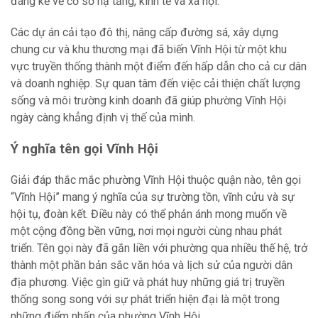
đáng kể về cơ sở hạ tầng, kinh tế và xã hội.
Các dự án cải tạo đô thị, nâng cấp đường sá, xây dựng
chung cư và khu thương mại đã biến Vĩnh Hội từ một khu
vực truyền thống thành một điểm đến hấp dẫn cho cả cư dân
và doanh nghiệp. Sự quan tâm đến việc cải thiện chất lượng
sống và môi trường kinh doanh đã giúp phường Vĩnh Hội
ngày càng khẳng định vị thế của mình.
Ý nghĩa tên gọi Vĩnh Hội
Giải đáp thắc mắc phường Vĩnh Hội thuộc quận nào, tên gọi
“Vĩnh Hội” mang ý nghĩa của sự trường tồn, vĩnh cửu và sự
hội tụ, đoàn kết. Điều này có thể phản ánh mong muốn về
một cộng đồng bền vững, nơi mọi người cùng nhau phát
triển. Tên gọi này đã gắn liền với phường qua nhiều thế hệ, trở
thành một phần bản sắc văn hóa và lịch sử của người dân
địa phương. Việc gìn giữ và phát huy những giá trị truyền
thống song song với sự phát triển hiện đại là một trong
những điểm nhấn của phường Vĩnh Hội.