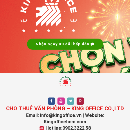
.
.
Nhận ngay ưu đãi hấp dẫn
CHO THUÊ VĂN PHÒNG – KING OFFICE CO.,LTD
Email: info@kingoffice.vn | Website:
Kingofficehcm.com
Hotline:0902.3222.58