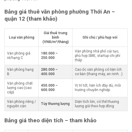
Bảng giá thuê văn phòng phường Thới An –
quận 12 (tham khảo)
Giá thuê trung
Loại văn phòng
bình
Ghi chú / phù hợp với
(VNĐ/m²/tháng)
Văn phòng nhà phố cải tạo,
Văn phòng giá
180.000 –
phù hợp SME, startup chi phí
rẻ/hạng C
250.000
thấp
Văn phòng hạng
280.000 –
Cao ốc văn phòng có tiện ích
B
400.000
cơ bản (thang máy, an ninh…)
Văn phòng chất
450.000 –
Vị trí tốt, tiện ích đầy đủ, môi
lượng cao (cao
600.000
trường chuyên nghiệp
cấp)
Văn phòng riêng /
Diện tích lớn, có thể thương
Tùy thương lượng
nguyên căn
lượng giá theo hợp đồng
Bảng giá theo diện tích – tham khảo