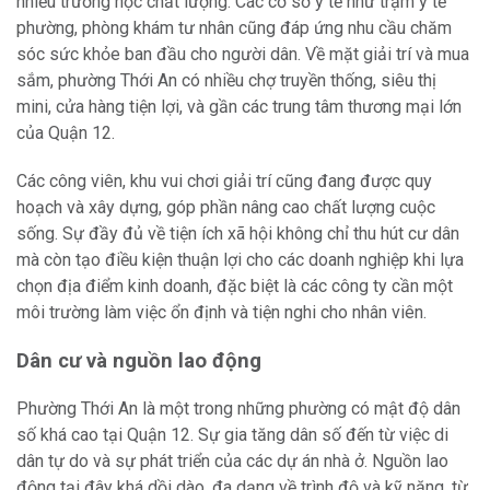
nhiều trường học chất lượng. Các cơ sở y tế như trạm y tế
phường, phòng khám tư nhân cũng đáp ứng nhu cầu chăm
sóc sức khỏe ban đầu cho người dân. Về mặt giải trí và mua
sắm, phường Thới An có nhiều chợ truyền thống, siêu thị
mini, cửa hàng tiện lợi, và gần các trung tâm thương mại lớn
của Quận 12.
Các công viên, khu vui chơi giải trí cũng đang được quy
hoạch và xây dựng, góp phần nâng cao chất lượng cuộc
sống. Sự đầy đủ về tiện ích xã hội không chỉ thu hút cư dân
mà còn tạo điều kiện thuận lợi cho các doanh nghiệp khi lựa
chọn địa điểm kinh doanh, đặc biệt là các công ty cần một
môi trường làm việc ổn định và tiện nghi cho nhân viên.
Dân cư và nguồn lao động
Phường Thới An là một trong những phường có mật độ dân
số khá cao tại Quận 12. Sự gia tăng dân số đến từ việc di
dân tự do và sự phát triển của các dự án nhà ở. Nguồn lao
động tại đây khá dồi dào, đa dạng về trình độ và kỹ năng, từ