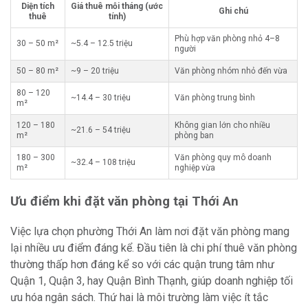
Diện tích
Giá thuê mỗi tháng (ước
Ghi chú
thuê
tính)
Phù hợp văn phòng nhỏ 4–8
30 – 50 m²
~5.4 – 12.5 triệu
người
50 – 80 m²
~9 – 20 triệu
Văn phòng nhóm nhỏ đến vừa
80 – 120
~14.4 – 30 triệu
Văn phòng trung bình
m²
120 – 180
Không gian lớn cho nhiều
~21.6 – 54 triệu
m²
phòng ban
180 – 300
Văn phòng quy mô doanh
~32.4 – 108 triệu
m²
nghiệp vừa
Ưu điểm khi đặt văn phòng tại Thới An
Việc lựa chọn phường Thới An làm nơi đặt văn phòng mang
lại nhiều ưu điểm đáng kể. Đầu tiên là chi phí thuê văn phòng
thường thấp hơn đáng kể so với các quận trung tâm như
Quận 1, Quận 3, hay Quận Bình Thạnh, giúp doanh nghiệp tối
ưu hóa ngân sách. Thứ hai là môi trường làm việc ít tắc