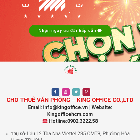
.
Nhận ngay ưu đãi hấp dẫn
CHO THUÊ VĂN PHÒNG – KING OFFICE CO.,LTD
Email: info@kingoffice.vn | Website:
Kingofficehcm.com
Hotline:0902.3222.58
Lầu 12 Tòa Nhà Viettel 285 CMT8, Phường Hòa
TRỤ SỞ
: