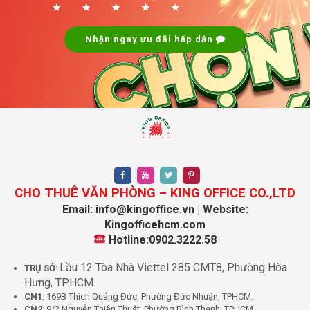
Nhận ngay ưu đãi hấp dẫn
CHO THUÊ VĂN PHÒNG – KING OFFICE CO.,LTD
Email: info@kingoffice.vn | Website:
Kingofficehcm.com
Hotline:0902.3222.58
Lầu 12 Tòa Nhà Viettel 285 CMT8, Phường Hòa
TRỤ SỞ
:
Hưng, TPHCM.
CN1
: 169B Thích Quảng Đức, Phường Đức Nhuận, TPHCM.
CN2
: 9/2 Nguyễn Thiện Thuật, Phường Bình Thạnh, TPHCM.