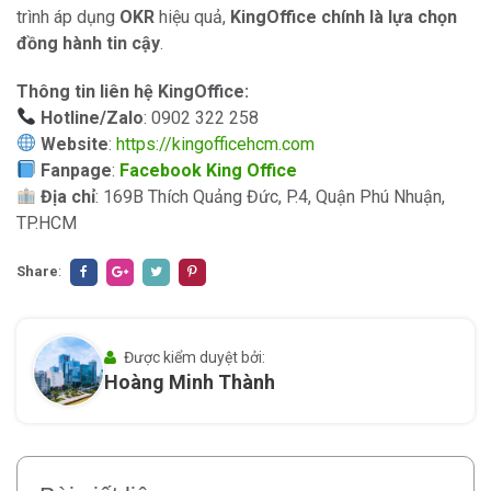
trình áp dụng
OKR
hiệu quả,
KingOffice chính là lựa chọn
đồng hành tin cậy
.
Thông tin liên hệ KingOffice:
Hotline/Zalo
: 0902 322 258
Website
:
https://kingofficehcm.com
Fanpage
:
Facebook King Office
Địa chỉ
: 169B Thích Quảng Đức, P.4, Quận Phú Nhuận,
TP.HCM
Share
:
Được kiểm duyệt bởi:
Hoàng Minh Thành