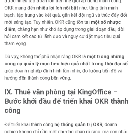
được nhiều tập đoàn lớn trên thế giới áp dụng thành công.
OKR mang đến
nhiều lợi ích nổi bật
như: tăng tính minh
bạch, tập trung vào kết quả, gắn kết đội ngũ và thúc đẩy đổi
mới sáng tạo. Tuy nhiên, OKR cũng tồn tại
một số nhược
điểm
, chẳng hạn như khó áp dụng trong giai đoạn đầu, đòi
hỏi cam kết cao từ lãnh đạo và nguy cơ đặt mục tiêu quá
tham vọng.
Dù vậy, không thể phủ nhận rằng OKR là
một trong những
công cụ quản lý mục tiêu hiệu quả nhất trong thời đại số
,
giúp doanh nghiệp định hình tầm nhìn, đo lường tiến độ và
hướng đến thành công bền vững.
IX. Thuê văn phòng tại KingOffice –
Bước khởi đầu để triển khai OKR thành
công
Để triển khai thành công
hệ thống quản trị OKR
, doanh
nghiệp không chỉ cần một phương pháp rõ ràng, mà còn phải