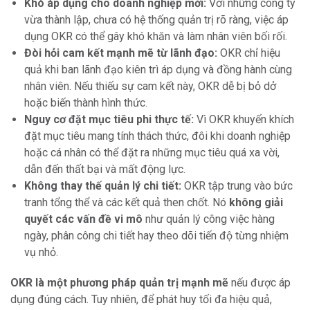
Khó áp dụng cho doanh nghiệp mới:
Với những công ty
vừa thành lập, chưa có hệ thống quản trị rõ ràng, việc áp
dụng OKR có thể gây khó khăn và làm nhân viên bối rối.
Đòi hỏi cam kết mạnh mẽ từ lãnh đạo:
OKR chỉ hiệu
quả khi ban lãnh đạo kiên trì áp dụng và đồng hành cùng
nhân viên. Nếu thiếu sự cam kết này, OKR dễ bị bỏ dở
hoặc biến thành hình thức.
Nguy cơ đặt mục tiêu phi thực tế:
Vì OKR khuyến khích
đặt mục tiêu mang tính thách thức, đôi khi doanh nghiệp
hoặc cá nhân có thể đặt ra những mục tiêu quá xa vời,
dẫn đến thất bại và mất động lực.
Không thay thế quản lý chi tiết:
OKR tập trung vào bức
tranh tổng thể và các kết quả then chốt. Nó
không giải
quyết các vấn đề vi mô
như quản lý công việc hàng
ngày, phân công chi tiết hay theo dõi tiến độ từng nhiệm
vụ nhỏ.
OKR là một phương pháp quản trị mạnh mẽ
nếu được áp
dụng đúng cách. Tuy nhiên, để phát huy tối đa hiệu quả,