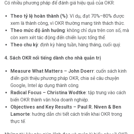
Có nhiều phương pháp để đánh giá hiệu quả của OKR:
Theo tỷ lệ hoàn thành (%)
: Ví dụ, đạt 70%–80% được
xem là thành công, vì OKR thường mang tính thách thức.
Theo mức độ ảnh hưởng
: không chỉ dựa trên con số, mà
còn xem xét tác động đến chiến lược tổng thể.
Theo chu kỳ
: định kỳ hàng tuần, hàng tháng, cuối quý.
4. Sách OKR nổi tiếng dành cho nhà quản trị
Measure What Matters – John Doerr
: cuốn sách kinh
điển giới thiệu phương pháp OKR, chia sẻ câu chuyện
Google, Intel áp dụng thành công.
Radical Focus – Christina Wodtke
: tập trung vào cách
biến OKR thành văn hóa doanh nghiệp.
Objectives and Key Results – Paul R. Niven & Ben
Lamorte
: hướng dẫn chi tiết cách triển khai OKR trong
thực tế.