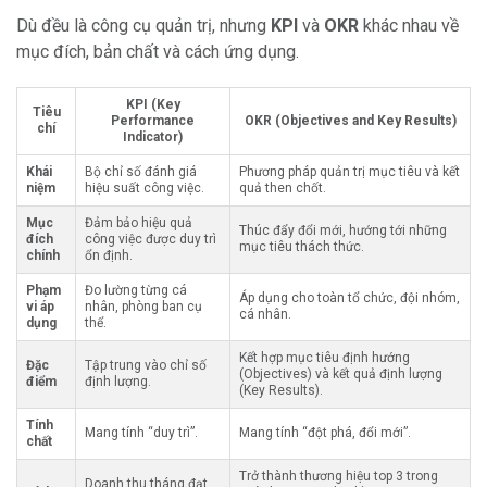
Dù đều là công cụ quản trị, nhưng
KPI
và
OKR
khác nhau về
mục đích, bản chất và cách ứng dụng.
KPI (Key
Tiêu
Performance
OKR (Objectives and Key Results)
chí
Indicator)
Khái
Bộ chỉ số đánh giá
Phương pháp quản trị mục tiêu và kết
niệm
hiệu suất công việc.
quả then chốt.
Mục
Đảm bảo hiệu quả
Thúc đẩy đổi mới, hướng tới những
đích
công việc được duy trì
mục tiêu thách thức.
chính
ổn định.
Phạm
Đo lường từng cá
Áp dụng cho toàn tổ chức, đội nhóm,
vi áp
nhân, phòng ban cụ
cá nhân.
dụng
thể.
Kết hợp mục tiêu định hướng
Đặc
Tập trung vào chỉ số
(Objectives) và kết quả định lượng
điểm
định lượng.
(Key Results).
Tính
Mang tính “duy trì”.
Mang tính “đột phá, đổi mới”.
chất
Trở thành thương hiệu top 3 trong
Doanh thu tháng đạt