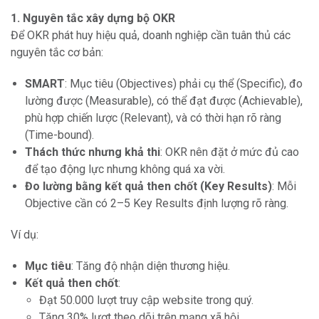
1. Nguyên tắc xây dựng bộ OKR
Để OKR phát huy hiệu quả, doanh nghiệp cần tuân thủ các
nguyên tắc cơ bản:
SMART
: Mục tiêu (Objectives) phải cụ thể (Specific), đo
lường được (Measurable), có thể đạt được (Achievable),
phù hợp chiến lược (Relevant), và có thời hạn rõ ràng
(Time-bound).
Thách thức nhưng khả thi
: OKR nên đặt ở mức đủ cao
để tạo động lực nhưng không quá xa vời.
Đo lường bằng kết quả then chốt (Key Results)
: Mỗi
Objective cần có 2–5 Key Results định lượng rõ ràng.
Ví dụ:
Mục tiêu
: Tăng độ nhận diện thương hiệu.
Kết quả then chốt
:
Đạt 50.000 lượt truy cập website trong quý.
Tăng 30% lượt theo dõi trên mạng xã hội.