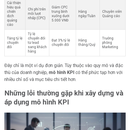
Cải thiện
hiệu quả
Giảm CPC
Chi phí trên
chiến
trung bình
Hàng
Chuyên viên
mỗi lượt
dịch
xuống dưới
ngày/Tuần
Quảng cáo
nhấp (CPC)
quảng
5.000 VNĐ
cáo
Tỷ lệ
Tăng tỷ lệ
chuyển đổi
Trưởng
Đạt 3% tỷ lệ
Hàng
chuyển
từ lead
phòng
chuyển đổi
tháng/Quý
đổi
sang khách
Marketing
hàng
Đây chỉ là một ví dụ đơn giản. Tùy thuộc vào quy mô và đặc
thù của doanh nghiệp,
mô hình KPI
có thể phức tạp hơn với
nhiều chỉ số và mục tiêu chi tiết hơn.
Những lỗi thường gặp khi xây dựng và
áp dụng mô hình KPI