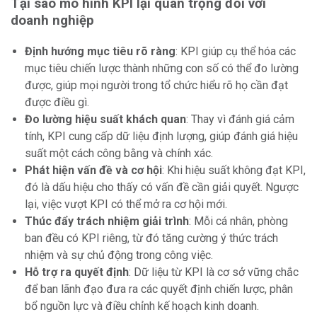
Tại sao mô hình KPI lại quan trọng đối với
doanh nghiệp
Định hướng mục tiêu rõ ràng
: KPI giúp cụ thể hóa các
mục tiêu chiến lược thành những con số có thể đo lường
được, giúp mọi người trong tổ chức hiểu rõ họ cần đạt
được điều gì.
Đo lường hiệu suất khách quan
: Thay vì đánh giá cảm
tính, KPI cung cấp dữ liệu định lượng, giúp đánh giá hiệu
suất một cách công bằng và chính xác.
Phát hiện vấn đề và cơ hội
: Khi hiệu suất không đạt KPI,
đó là dấu hiệu cho thấy có vấn đề cần giải quyết. Ngược
lại, việc vượt KPI có thể mở ra cơ hội mới.
Thúc đẩy trách nhiệm giải trình
: Mỗi cá nhân, phòng
ban đều có KPI riêng, từ đó tăng cường ý thức trách
nhiệm và sự chủ động trong công việc.
Hỗ trợ ra quyết định
: Dữ liệu từ KPI là cơ sở vững chắc
để ban lãnh đạo đưa ra các quyết định chiến lược, phân
bổ nguồn lực và điều chỉnh kế hoạch kinh doanh.