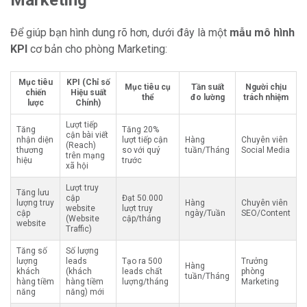
Để giúp bạn hình dung rõ hơn, dưới đây là một
mẫu mô hình
KPI
cơ bản cho phòng Marketing:
Mục tiêu
KPI (Chỉ số
Mục tiêu cụ
Tần suất
Người chịu
chiến
Hiệu suất
thể
đo lường
trách nhiệm
lược
Chính)
Lượt tiếp
Tăng
Tăng 20%
cận bài viết
nhận diện
lượt tiếp cận
Hàng
Chuyên viên
(Reach)
thương
so với quý
tuần/Tháng
Social Media
trên mạng
hiệu
trước
xã hội
Lượt truy
Tăng lưu
cập
Đạt 50.000
lượng truy
Hàng
Chuyên viên
website
lượt truy
cập
ngày/Tuần
SEO/Content
(Website
cập/tháng
website
Traffic)
Tăng số
Số lượng
lượng
leads
Tạo ra 500
Trưởng
Hàng
khách
(khách
leads chất
phòng
tuần/Tháng
hàng tiềm
hàng tiềm
lượng/tháng
Marketing
năng
năng) mới