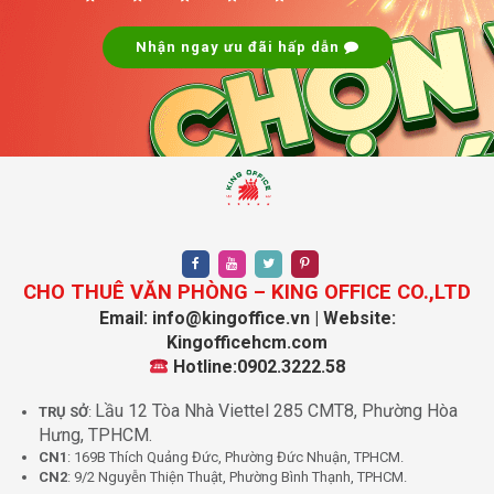
Nhận ngay ưu đãi hấp dẫn
CHO THUÊ VĂN PHÒNG – KING OFFICE CO.,LTD
Email: info@kingoffice.vn | Website:
Kingofficehcm.com
Hotline:0902.3222.58
Lầu 12 Tòa Nhà Viettel 285 CMT8, Phường Hòa
TRỤ SỞ
:
Hưng, TPHCM.
CN1
: 169B Thích Quảng Đức, Phường Đức Nhuận, TPHCM.
CN2
: 9/2 Nguyễn Thiện Thuật, Phường Bình Thạnh, TPHCM.