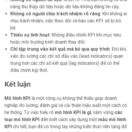
năng thu thập dữ liệu hoặc dữ liệu không đáng tin cậy.
Không có người chịu trách nhiệm rõ ràng
: Khi không ai
chịu trách nhiệm, việc theo dõi và báo cáo KPI sẽ bị bỏ
bê.
Thiếu sự linh hoạt
: Không điều chỉnh KPI khi mục tiêu
hoặc môi trường kinh doanh thay đổi.
Chỉ tập trung vào kết quả mà bỏ qua quy trình
: Đôi khi,
việc đo lường các chỉ số đầu vào (lead indicators) quan
trọng hơn các chỉ số kết quả (lag indicators) để có thể
điều chỉnh kịp thời.
Kết luận
Mô hình KPI
là một công cụ không thể thiếu giúp doanh
nghiệp đo lường, đánh giá và cải thiện hiệu suất một cách có
hệ thống. Từ việc hiểu rõ
mô hình KPI là gì
, nắm vững
các
loại mô hình KPI
đến biết cách xây dựng một
mẫu mô hình
KPI
chi tiết, bạn đã có trong tay những kiến thức nền tảng để