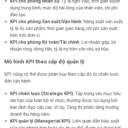
KPI cho phòng Nhân sự
: Tỷ lệ nghỉ việc, thời gian tuyển
dụng trung bình, mức độ hài lòng của nhân viên, chi phí
đào tạo.
KPI cho phòng Sản xuất/Vận hành
: Năng suất sản xuất,
tỷ lệ lỗi sản phẩm, thời gian giao hàng, chi phí sản xuất
trên mỗi đơn vị.
KPI cho phòng Kế toán/Tài chính
: Lợi nhuận gộp, lợi
nhuận ròng, dòng tiền, tỷ lệ nợ trên vốn chủ sở hữu.
Mô hình KPI theo cấp độ quản lý
KPI cũng có thể được phân loại theo cấp độ từ chiến lược
đến vận hành:
KPI chiến lược (Strategic KPI)
: Tập trung vào mục tiêu
dài hạn của toàn bộ tổ chức, thường được sử dụng bởi
ban lãnh đạo cấp cao. Ví dụ: Tăng thị phần, tăng trưởng
doanh thu hàng năm.
KPI quản lý (Managerial KPI)
: Liên quan đến hiệu suất
của các phòng ban hoặc dự án cụ thể, được sử dụng bởi