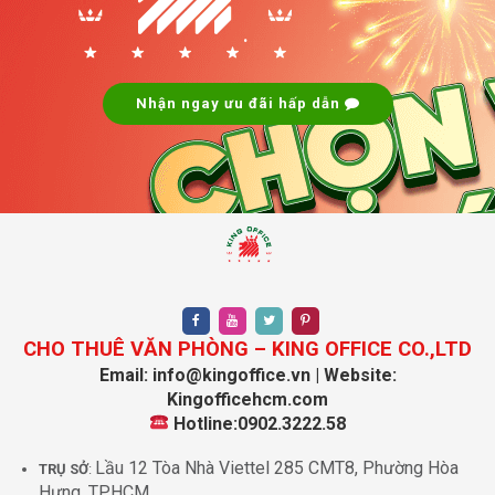
.
Nhận ngay ưu đãi hấp dẫn
CHO THUÊ VĂN PHÒNG – KING OFFICE CO.,LTD
Email: info@kingoffice.vn | Website:
Kingofficehcm.com
Hotline:0902.3222.58
Lầu 12 Tòa Nhà Viettel 285 CMT8, Phường Hòa
TRỤ SỞ
:
Hưng, TPHCM.