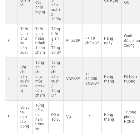
phẩm
SP
ca/Ngày
đạt
QC
lỗi
sản
chất
xuất)
lượng
x
100%
Thời
Thời
Tổng
gian
gian
thời
Quản
chu
hoàn
gian
<= 10
Hàng
3
Phút/SP
đốc phân
kỳ
thành
/
phút/SP
ngày
xưởng
sản
1 sản
Tổng
xuất
phẩm
số SP
Tổng
Tổng
Chi
chi
chi
phí
phí
phí
<=
sản
cho
sản
Hàng
Kế toán
4
VNĐ/SP
50.000
xuất/
mỗi
xuất
tháng
trưởng
VNĐ/SP
đơn
đơn vị
/
vị
sản
Tổng
phẩm
SP
Tổng
Số vụ
số vụ
tai
Trưởng
tai
Đếm
Hàng
5
nạn
Vụ
= 0
phòng
nạn
số vụ
tháng
lao
HCNS
trong
động
kỳ