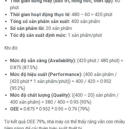
Thời gian dừng máy (bảo trì, hỏng hóc, thiết lập):
60
phút
Thời gian hoạt động thực tế:
480 – 60 = 420 phút
Tổng số sản phẩm sản xuất:
400 sản phẩm
Số sản phẩm lỗi:
20 sản phẩm
Tốc độ sản xuất định mức:
1 sản phẩm/phút
Khi đó:
Mức độ sẵn sàng (Availability):
(420 phút / 480 phút) =
0.875 (87.5%)
Mức độ hiệu suất (Performance):
(400 sản phẩm /
(420 phút * 1 sản phẩm/phút)) = 400 / 420 = 0.952
(95.2%)
Mức độ chất lượng (Quality):
((400 – 20) sản phẩm /
400 sản phẩm) = 380 / 400 = 0.95 (95%)
OEE =
0.875 * 0.952 * 0.95 = 0.79 (79%)
Từ kết quả OEE 79%, nhà máy có thể thấy rằng vẫn còn nhiều
tiềm năng để cải thiện hiệu suất thiết bị.