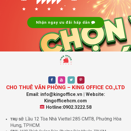
.
Nhận ngay ưu đãi hấp dẫn
CHO THUÊ VĂN PHÒNG – KING OFFICE CO.,LTD
Email: info@kingoffice.vn | Website:
Kingofficehcm.com
Hotline:0902.3222.58
Lầu 12 Tòa Nhà Viettel 285 CMT8, Phường Hòa
TRỤ SỞ
:
Hưng, TPHCM.