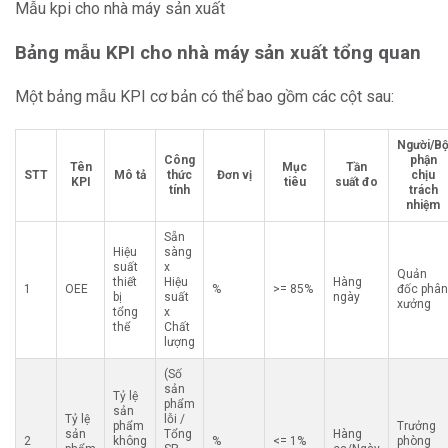
Mẫu kpi cho nhà máy sản xuất
Bảng mẫu KPI cho nhà máy sản xuất tổng quan
Một bảng mẫu KPI cơ bản có thể bao gồm các cột sau:
Người/B
Công
phận
Tên
Mục
Tần
STT
Mô tả
thức
Đơn vị
chịu
KPI
tiêu
suất đo
tính
trách
nhiệm
Sẵn
Hiệu
sàng
suất
x
Quản
thiết
Hiệu
Hàng
1
OEE
%
>= 85%
đốc phân
bị
suất
ngày
xưởng
tổng
x
thể
Chất
lượng
(Số
sản
Tỷ lệ
phẩm
sản
Tỷ lệ
lỗi /
phẩm
Trưởng
sản
Tổng
Hàng
2
không
%
<= 1%
phòng