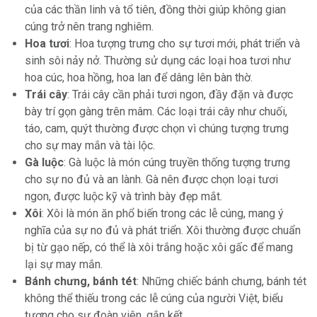
của các thần linh và tổ tiên, đồng thời giúp không gian
cúng trở nên trang nghiêm.
Hoa tươi
: Hoa tượng trưng cho sự tươi mới, phát triển và
sinh sôi nảy nở. Thường sử dụng các loại hoa tươi như
hoa cúc, hoa hồng, hoa lan để dâng lên bàn thờ.
Trái cây
: Trái cây cần phải tươi ngon, đầy đặn và được
bày trí gọn gàng trên mâm. Các loại trái cây như chuối,
táo, cam, quýt thường được chọn vì chúng tượng trưng
cho sự may mắn và tài lộc.
Gà luộc
: Gà luộc là món cúng truyền thống tượng trưng
cho sự no đủ và an lành. Gà nên được chọn loại tươi
ngon, được luộc kỹ và trình bày đẹp mắt.
Xôi
: Xôi là món ăn phổ biến trong các lễ cúng, mang ý
nghĩa của sự no đủ và phát triển. Xôi thường được chuẩn
bị từ gạo nếp, có thể là xôi trắng hoặc xôi gấc để mang
lại sự may mắn.
Bánh chưng, bánh tét
: Những chiếc bánh chưng, bánh tét
không thể thiếu trong các lễ cúng của người Việt, biểu
tượng cho sự đoàn viên, gắn kết.