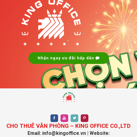
.
.
Nhận ngay ưu đãi hấp dẫn
CHO THUÊ VĂN PHÒNG – KING OFFICE CO.,LTD
Email: info@kingoffice.vn | Website: