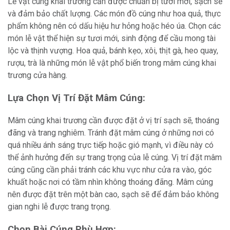
Lễ vật cúng khai trương cần được chuẩn bị tươi mới, sạch sẽ
và đảm bảo chất lượng. Các món đồ cúng như hoa quả, thực
phẩm không nên có dấu hiệu hư hỏng hoặc héo úa. Chọn các
món lễ vật thể hiện sự tươi mới, sinh động để cầu mong tài
lộc và thịnh vượng. Hoa quả, bánh kẹo, xôi, thịt gà, heo quay,
rượu, trà là những món lễ vật phổ biến trong mâm cúng khai
trương cửa hàng.
Lựa Chọn Vị Trí Đặt Mâm Cúng:
Mâm cúng khai trương cần được đặt ở vị trí sạch sẽ, thoáng
đãng và trang nghiêm. Tránh đặt mâm cúng ở những nơi có
quá nhiều ánh sáng trực tiếp hoặc gió mạnh, vì điều này có
thể ảnh hưởng đến sự trang trọng của lễ cúng. Vị trí đặt mâm
cúng cũng cần phải tránh các khu vực như cửa ra vào, góc
khuất hoặc nơi có tầm nhìn không thoáng đãng. Mâm cúng
nên được đặt trên một bàn cao, sạch sẽ để đảm bảo không
gian nghi lễ được trang trọng.
Chọn Bài Cúng Phù Hợp: