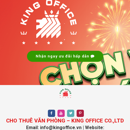
.
.
Nhận ngay ưu đãi hấp dẫn
CHO THUÊ VĂN PHÒNG – KING OFFICE CO.,LTD
Email: info@kingoffice.vn | Website: