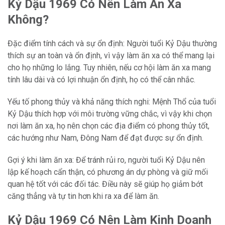
Kỷ Dậu 1969 Có Nên Làm Ăn Xa
Không?
Đặc điểm tính cách và sự ổn định: Người tuổi Kỷ Dậu thường
thích sự an toàn và ổn định, vì vậy làm ăn xa có thể mang lại
cho họ những lo lắng. Tuy nhiên, nếu cơ hội làm ăn xa mang
tính lâu dài và có lợi nhuận ổn định, họ có thể cân nhắc.
Yếu tố phong thủy và khả năng thích nghi: Mệnh Thổ của tuổi
Kỷ Dậu thích hợp với môi trường vững chắc, vì vậy khi chọn
nơi làm ăn xa, họ nên chọn các địa điểm có phong thủy tốt,
các hướng như Nam, Đông Nam để đạt được sự ổn định.
Gợi ý khi làm ăn xa: Để tránh rủi ro, người tuổi Kỷ Dậu nên
lập kế hoạch cẩn thận, có phương án dự phòng và giữ mối
quan hệ tốt với các đối tác. Điều này sẽ giúp họ giảm bớt
căng thẳng và tự tin hơn khi ra xa để làm ăn.
Kỷ Dậu 1969 Có Nên Làm Kinh Doanh