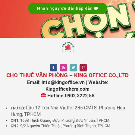
Nhận ngay ưu đãi hấp dẫn
CHO THUÊ VĂN PHÒNG – KING OFFICE CO.,LTD
Email: info@kingoffice.vn | Website:
Kingofficehcm.com
Hotline:0902.3222.58
Lầu 12 Tòa Nhà Viettel 285 CMT8, Phường Hòa
TRỤ SỞ
:
Hưng, TPHCM.
CN1
: 169B Thích Quảng Đức, Phường Đức Nhuận, TPHCM.
CN2
: 9/2 Nguyễn Thiện Thuật, Phường Bình Thạnh, TPHCM.