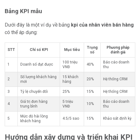
Bảng KPI mẫu
Dưới đây là một ví dụ về bảng
kpi của nhân viên bán hàng
có thể áp dụng:
Trọng
Phương pháp
STT
Chỉ số KPI
Mục tiêu
số
đánh giá
100 triệu
Báo cáo doanh
1
Doanh số đạt được
40%
VNĐ
thu
Số lượng khách hàng
15 khách
2
20%
Hệ thống CRM
mới
hàng
3
Tỷ lệ chuyển đổi
25%
15%
Hệ thống CRM
Giá trị đơn hàng
5 triệu
Báo cáo doanh
4
10%
trung bình
VNĐ
thu
Mức độ hài lòng
5
4.5/5 sao
15%
Khảo sát định kỳ
khách hàng
Hướng dẫn xây dựng và triển khai KPI