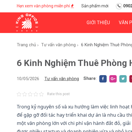
Hẹn xem văn phòng miễn phí
Sản phẩm mới
0902
GIỚI THIỆU
VĂN 
Trang chủ
Tư vấn văn phòng
6 Kinh Nghiệm Thuê Phòng
6 Kinh Nghiệm Thuê Phòng H
Share
:
10/05/2026
.
Tư vấn văn phòng
Rate this post
Trong kỷ nguyên số và xu hướng làm việc linh hoạt
để gặp gỡ đối tác hay triển khai dự án là nhu cầu th
một văn phòng lớn với chi phí vận hành đắt đỏ, giả
được nhiều startup và doanh nghiệp vừa và nhỏ lựa