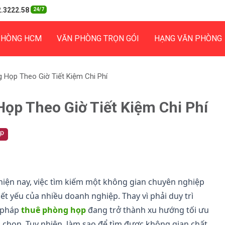
.3222.58
24/7
PHÒNG HCM
VĂN PHÒNG TRỌN GÓI
HẠNG VĂN PHÒNG
 Họp Theo Giờ Tiết Kiệm Chi Phí
ọp Theo Giờ Tiết Kiệm Chi Phí
 hiện nay, việc tìm kiếm một không gian chuyên nghiệp
iết yếu của nhiều doanh nghiệp. Thay vì phải duy trì
i pháp
thuê phòng họp
đang trở thành xu hướng tối ưu
 chọn. Tuy nhiên, làm sao để tìm được không gian chất