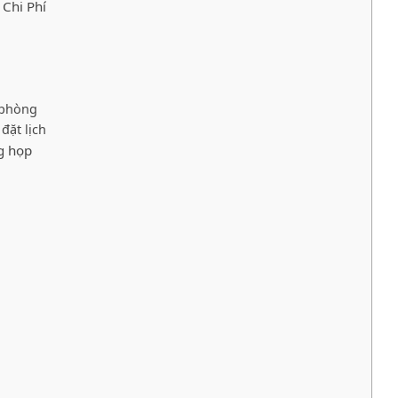
Chi Phí
 phòng
đặt lịch
g họp