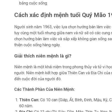
bằng cuộc sống.
Cách xác định mệnh tuổi Quý Mão 
Người sinh năm 1963, việc lựa chọn hướng bàn làm việ
tuy cùng một tuổi nhưng giữa nam và nữ sẽ có các cung
chọn hướng bàn làm việc và sắp xếp không gian sống sao
thiện cuộc sống hàng ngày.
Giải thích niên mệnh là gì?
Niên mệnh là một khái niệm trong phong thủy và tử vi họ
người. Niên mệnh kết hợp giữa Thiên Can và Địa Chi của
đến cuộc đời của người đó.
Các Thành Phần Của Niên Mệnh:
Thiên Can:
Có 10 can (Giáp, Ất, Bính, Đinh, Mậu, Kỷ,
60 năm.
Địa Chi:
Có 12 chi (Tý, Sửu, Dần, Mão, Thìn, Tỵ, Ngọ, M