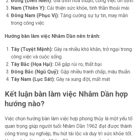
Đông (Diên Niên):
Gia đình hòa thuận, công việc ổn định.
Nam (Thiên Y):
Cải thiện sức khỏe, tinh thần thoải mái.
Đông Nam (Phục Vị):
Tăng cường sự tự tin, may mắn
trong công việc
Hướng bàn làm việc Nhâm Dần nên tránh:
Tây (Tuyệt Mệnh):
Gây ra nhiều khó khăn, trở ngại trong
công việc và cuộc sống.
Tây Bắc (Họa Hại):
Dễ gặp rủi ro, thất bại.
Đông Bắc (Ngũ Quỷ):
Gặp nhiều tranh chấp, mâu thuẫn.
Tây Nam (Lục Sát):
Gây ra xung đột, mất mát
Kết luận bàn làm việc Nhâm Dần hợp
hướng nào?
Việc chọn hướng bàn làm việc hợp phong thủy là một yếu tố
quan trọng giúp người tuổi Nhâm Dần 1962 đạt được thành
công trong sự nghiệp, thu hút tài lộc và duy trì sức khỏe tốt.