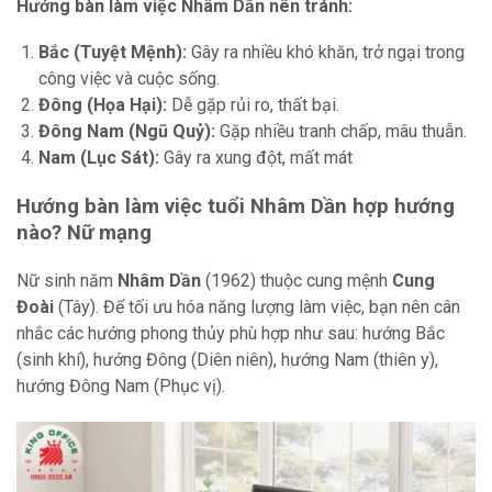
Hướng bàn làm việc Nhâm Dần nên tránh:
Bắc (Tuyệt Mệnh):
Gây ra nhiều khó khăn, trở ngại trong
công việc và cuộc sống.
Đông (Họa Hại):
Dễ gặp rủi ro, thất bại.
Đông Nam (Ngũ Quỷ):
Gặp nhiều tranh chấp, mâu thuẫn.
Nam (Lục Sát):
Gây ra xung đột, mất mát
Hướng bàn làm việc tuổi Nhâm Dần hợp hướng
nào? Nữ mạng
Nữ sinh năm
Nhâm Dần
(1962) thuộc cung mệnh
Cung
Đoài
(Tây). Để tối ưu hóa năng lượng làm việc, bạn nên cân
nhắc các hướng phong thủy phù hợp như sau: hướng Bắc
(sinh khí), hướng Đông (Diên niên), hướng Nam (thiên y),
hướng Đông Nam (Phục vị).