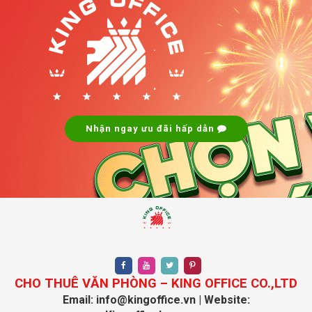
.
.
Nhận ngay ưu đãi hấp dẫn
CHO THUÊ VĂN PHÒNG – KING OFFICE CO.,LTD
Email: info@kingoffice.vn | Website: