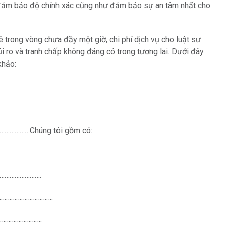
để đảm bảo độ chính xác cũng như đảm bảo sự an tâm nhất cho
ê trong vòng chưa đầy một giờ, chi phí dịch vụ cho luật sư
rủi ro và tranh chấp không đáng có trong tương lai. Dưới đây
khảo:
…………………Chúng tôi gồm có:
…………………….
……………………………….
…………………….