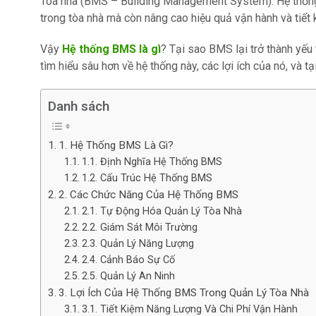
Tòa nhà (BMS – Building Management System). Hệ thống
trong tòa nhà mà còn nâng cao hiệu quả vận hành và tiết
Vậy
Hệ thống BMS là gì
? Tại sao BMS lại trở thành yếu
tìm hiểu sâu hơn về hệ thống này, các lợi ích của nó, và
Danh sách
1. Hệ Thống BMS Là Gì?
1.1. Định Nghĩa Hệ Thống BMS
1.2. Cấu Trúc Hệ Thống BMS
2. Các Chức Năng Của Hệ Thống BMS
2.1. Tự Động Hóa Quản Lý Tòa Nhà
2.2. Giám Sát Môi Trường
2.3. Quản Lý Năng Lượng
2.4. Cảnh Báo Sự Cố
2.5. Quản Lý An Ninh
3. Lợi Ích Của Hệ Thống BMS Trong Quản Lý Tòa Nhà
3.1. Tiết Kiệm Năng Lượng Và Chi Phí Vận Hành