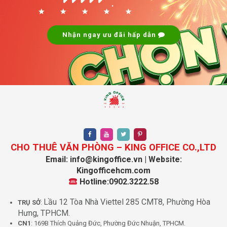
.
Nhận ngay ưu đãi hấp dẫn
CHO THUÊ VĂN PHÒNG – KING OFFICE CO.,LTD
Email: info@kingoffice.vn | Website:
Kingofficehcm.com
Hotline:0902.3222.58
Lầu 12 Tòa Nhà Viettel 285 CMT8, Phường Hòa
TRỤ SỞ
:
Hưng, TPHCM.
CN1
: 169B Thích Quảng Đức, Phường Đức Nhuận, TPHCM.