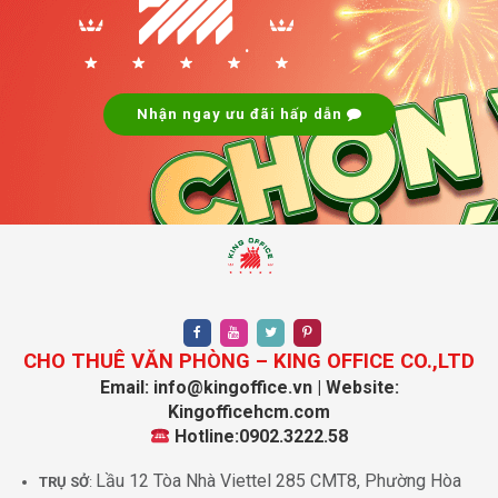
.
Nhận ngay ưu đãi hấp dẫn
CHO THUÊ VĂN PHÒNG – KING OFFICE CO.,LTD
Email: info@kingoffice.vn | Website:
Kingofficehcm.com
Hotline:0902.3222.58
Lầu 12 Tòa Nhà Viettel 285 CMT8, Phường Hòa
TRỤ SỞ
: