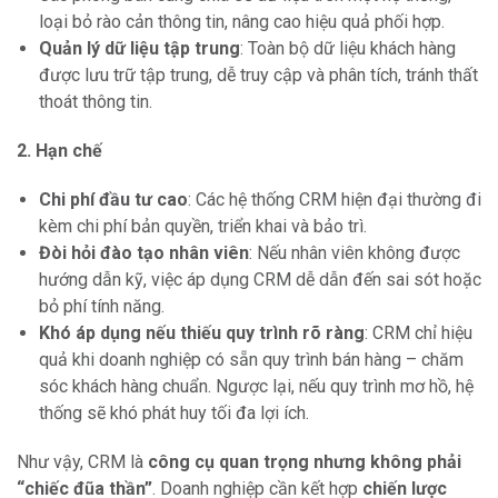
loại bỏ rào cản thông tin, nâng cao hiệu quả phối hợp.
Quản lý dữ liệu tập trung
: Toàn bộ dữ liệu khách hàng
được lưu trữ tập trung, dễ truy cập và phân tích, tránh thất
thoát thông tin.
2. Hạn chế
Chi phí đầu tư cao
: Các hệ thống CRM hiện đại thường đi
kèm chi phí bản quyền, triển khai và bảo trì.
Đòi hỏi đào tạo nhân viên
: Nếu nhân viên không được
hướng dẫn kỹ, việc áp dụng CRM dễ dẫn đến sai sót hoặc
bỏ phí tính năng.
Khó áp dụng nếu thiếu quy trình rõ ràng
: CRM chỉ hiệu
quả khi doanh nghiệp có sẵn quy trình bán hàng – chăm
sóc khách hàng chuẩn. Ngược lại, nếu quy trình mơ hồ, hệ
thống sẽ khó phát huy tối đa lợi ích.
Như vậy, CRM là
công cụ quan trọng nhưng không phải
“chiếc đũa thần”
. Doanh nghiệp cần kết hợp
chiến lược