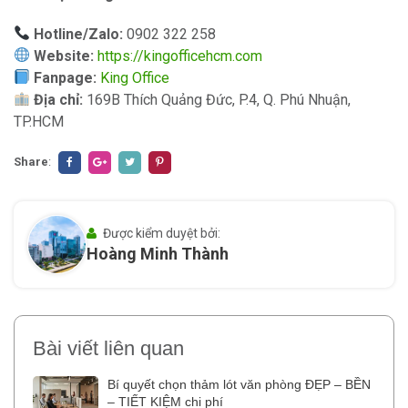
Hotline/Zalo:
0902 322 258
Website:
https://kingofficehcm.com
Fanpage:
King Office
Địa chỉ:
169B Thích Quảng Đức, P.4, Q. Phú Nhuận,
TP.HCM
Share
:
Được kiểm duyệt bởi:
Hoàng Minh Thành
Bài viết liên quan
Bí quyết chọn thảm lót văn phòng ĐẸP – BỀN
– TIẾT KIỆM chi phí