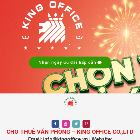
.
.
Nhận ngay ưu đãi hấp dẫn
CHO THUÊ VĂN PHÒNG – KING OFFICE CO.,LTD
Email: info@kingoffice.vn | Website: