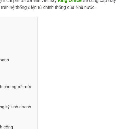
m chi phí tối đa. Bài viết này
King Office
sẽ cung cấp đầy
c trên hệ thống điện tử chính thống của Nhà nước.
doanh
nh cho người mới
ăng ký kinh doanh
nh công