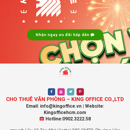
.
.
Nhận ngay ưu đãi hấp dẫn
CHO THUÊ VĂN PHÒNG – KING OFFICE CO.,LTD
Email: info@kingoffice.vn | Website:
Kingofficehcm.com
Hotline:0902.3222.58