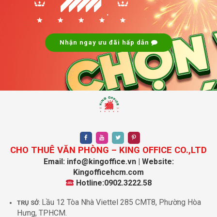
.
Nhận ngay ưu đãi hấp dẫn
CHO THUÊ VĂN PHÒNG – KING OFFICE CO.,LTD
Email: info@kingoffice.vn | Website:
Kingofficehcm.com
Hotline:0902.3222.58
Lầu 12 Tòa Nhà Viettel 285 CMT8, Phường Hòa
TRỤ SỞ
:
Hưng, TPHCM.