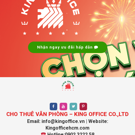
.
.
Nhận ngay ưu đãi hấp dẫn
CHO THUÊ VĂN PHÒNG – KING OFFICE CO.,LTD
Email: info@kingoffice.vn | Website:
Kingofficehcm.com
Hotline:0902.3222.58