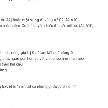
ví dụ A2) hoặc
một vùng ô
(ví dụ A2:C2, A2:A10).
 nhân thêm. Có thể truyền nhiều đối số một lúc (A2:A10,
nh tích; riêng
giá trị 0
sẽ làm kết quả
bằng 0
.
g thức ngắn gọn hơn so với viết phép nhân liên tiếp.
theo hai kiểu:
hàng
.
.
 Excel
là “nhân tất cả những gì được chỉ định”.