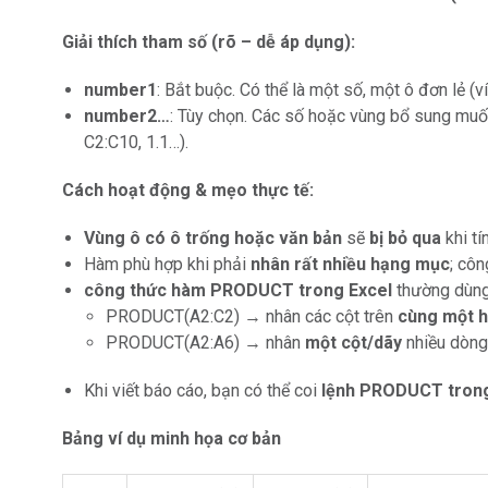
Giải thích tham số (rõ – dễ áp dụng):
number1
: Bắt buộc. Có thể là một số, một ô đơn lẻ (
number2…
: Tùy chọn. Các số hoặc vùng bổ sung muốn
C2:C10, 1.1…).
Cách hoạt động & mẹo thực tế:
Vùng ô có ô trống hoặc văn bản
sẽ
bị bỏ qua
khi tí
Hàm phù hợp khi phải
nhân rất nhiều hạng mục
; côn
công thức hàm PRODUCT trong Excel
thường dùng 
PRODUCT(A2:C2) → nhân các cột trên
cùng một 
PRODUCT(A2:A6) → nhân
một cột/dãy
nhiều dòng
Khi viết báo cáo, bạn có thể coi
lệnh PRODUCT trong
Bảng ví dụ minh họa cơ bản