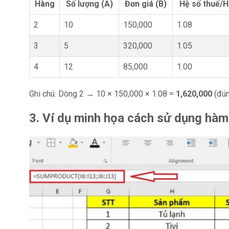
Hàng
Số lượng (A)
Đơn giá (B)
Hệ số thuế/H
2
10
150,000
1.08
3
5
320,000
1.05
4
12
85,000
1.00
Ghi chú: Dòng 2 → 10 × 150,000 × 1.08 =
1,620,000
(đún
3. Ví dụ minh họa cách sử dụng h