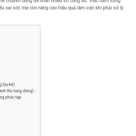
 chuyên dùng để nhân nhiều số cùng lúc. Việc nắm vững
u sai sót, mà còn nâng cao hiệu quả làm việc khi phải xử lý
?
g lũy kế)
doanh thu từng dòng)
ổng phức tạp