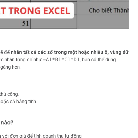
kế để
nhân tất cả các số trong một hoặc nhiều ô, vùng dữ
hức nhân từng số như
=A1*B1*C1*D1
, bạn có thể dùng
 gàng hơn.
thủ công.
hoặc cả bảng tính.
 nào?
với đơn giá để tính doanh thu tự động.