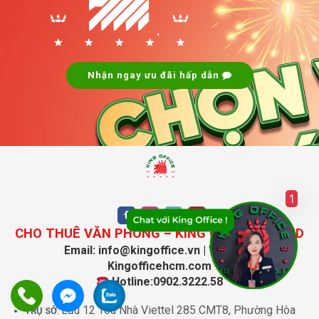
.
Nhận ngay ưu đãi hấp dẫn
1
CHO THUÊ VĂN PHÒNG – KING OFFICE CO.,LTD
Email: info@kingoffice.vn | Website:
Kingofficehcm.com
Hotline:0902.3222.58
Lầu 12 Tòa Nhà Viettel 285 CMT8, Phường Hòa
TRỤ SỞ
: