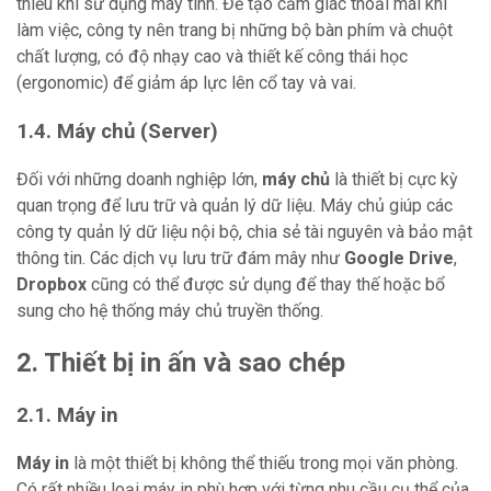
thiếu khi sử dụng máy tính. Để tạo cảm giác thoải mái khi
làm việc, công ty nên trang bị những bộ bàn phím và chuột
chất lượng, có độ nhạy cao và thiết kế công thái học
(ergonomic) để giảm áp lực lên cổ tay và vai.
1.4. Máy chủ (Server)
Đối với những doanh nghiệp lớn,
máy chủ
là thiết bị cực kỳ
quan trọng để lưu trữ và quản lý dữ liệu. Máy chủ giúp các
công ty quản lý dữ liệu nội bộ, chia sẻ tài nguyên và bảo mật
thông tin. Các dịch vụ lưu trữ đám mây như
Google Drive
,
Dropbox
cũng có thể được sử dụng để thay thế hoặc bổ
sung cho hệ thống máy chủ truyền thống.
2. Thiết bị in ấn và sao chép
2.1. Máy in
Máy in
là một thiết bị không thể thiếu trong mọi văn phòng.
Có rất nhiều loại máy in phù hợp với từng nhu cầu cụ thể của