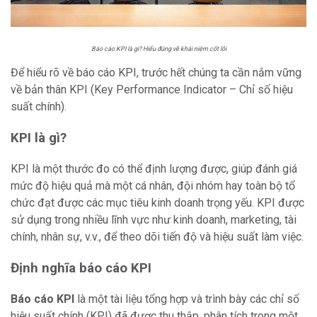
Báo cáo KPI là gì? Hiểu đúng về khái niệm cốt lõi
Để hiểu rõ về báo cáo KPI, trước hết chúng ta cần nắm vững
về bản thân KPI (Key Performance Indicator – Chỉ số hiệu
suất chính).
KPI là gì?
KPI là một thước đo có thể định lượng được, giúp đánh giá
mức độ hiệu quả mà một cá nhân, đội nhóm hay toàn bộ tổ
chức đạt được các mục tiêu kinh doanh trọng yếu. KPI được
sử dụng trong nhiều lĩnh vực như kinh doanh, marketing, tài
chính, nhân sự, v.v., để theo dõi tiến độ và hiệu suất làm việc.
Định nghĩa báo cáo KPI
Báo cáo KPI
là một tài liệu tổng hợp và trình bày các chỉ số
hiệu suất chính (KPI) đã được thu thập, phân tích trong một