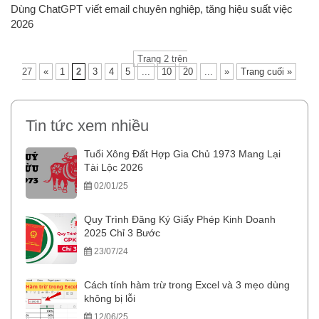
Dùng ChatGPT viết email chuyên nghiệp, tăng hiệu suất việc
2026
Trang 2 trên
27
«
1
2
3
4
5
...
10
20
...
»
Trang cuối »
Tin tức xem nhiều
Tuổi Xông Đất Hợp Gia Chủ 1973 Mang Lại
Tài Lộc 2026
02/01/25
Quy Trình Đăng Ký Giấy Phép Kinh Doanh
2025 Chỉ 3 Bước
23/07/24
Cách tính hàm trừ trong Excel và 3 mẹo dùng
không bị lỗi
12/06/25