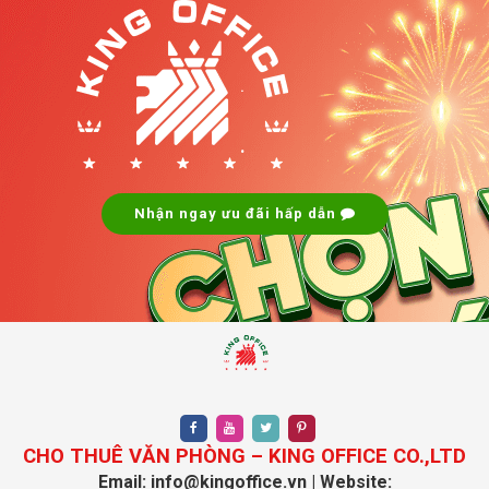
.
.
Nhận ngay ưu đãi hấp dẫn
CHO THUÊ VĂN PHÒNG – KING OFFICE CO.,LTD
Email: info@kingoffice.vn | Website: