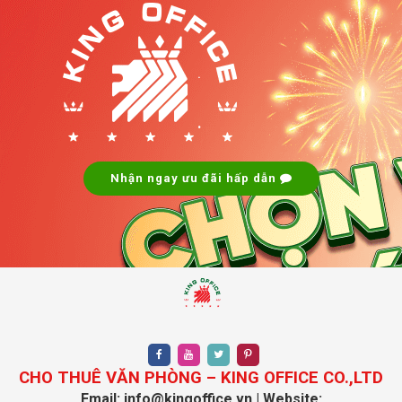
.
.
Nhận ngay ưu đãi hấp dẫn
CHO THUÊ VĂN PHÒNG – KING OFFICE CO.,LTD
Email: info@kingoffice.vn | Website: