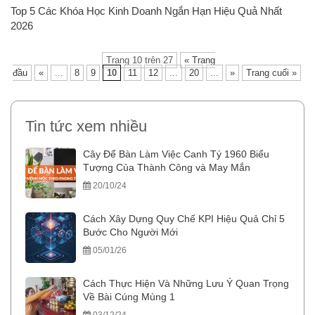
Top 5 Các Khóa Học Kinh Doanh Ngắn Hạn Hiệu Quả Nhất
2026
Trang 10 trên 27
« Trang
đầu
«
...
8
9
10
11
12
...
20
...
»
Trang cuối »
Tin tức xem nhiều
Cây Để Bàn Làm Việc Canh Tý 1960 Biểu
Tượng Của Thành Công và May Mắn
20/10/24
Cách Xây Dựng Quy Chế KPI Hiệu Quả Chỉ 5
Bước Cho Người Mới
05/01/26
Cách Thực Hiện Và Những Lưu Ý Quan Trọng
Về Bài Cúng Mùng 1