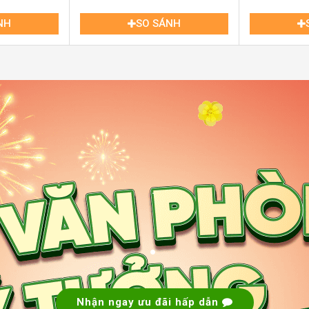
NH
SO SÁNH
.
.
n phòng Share Office Bình Tân
– thuận lợi
 triển:
yển đến Quận 6, Quận 8, Quận 12, và kết nối
Nhận ngay ưu đãi hấp dẫn