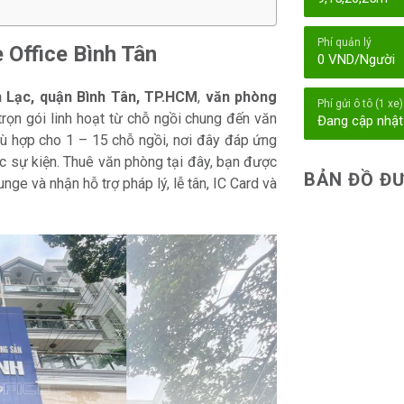
Phí quản lý
e Office Bình Tân
0 VND/Người
 Lạc, quận Bình Tân, TP.HCM
,
văn phòng
Phí gửi ô tô (1 xe)
rọn gói linh hoạt từ chỗ ngồi chung đến văn
Đang cập nhật
hù hợp cho 1 – 15 chỗ ngồi, nơi đây đáp ứng
c sự kiện. Thuê văn phòng tại đây, bạn được
BẢN ĐỒ ĐƯ
nge và nhận hỗ trợ pháp lý, lễ tân, IC Card và