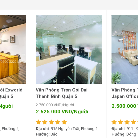
ói Exworld
Văn Phòng Trọn Gói Đại
Văn Phòng 
345 Đường Vành Đai Trong, phường
Quận 5
Thanh Bình Quận 5
Japan Offic
2.750.000
VND/Người
Người
2.500.000
2.625.000
VND/Người
, Phường 4,
Địa chỉ
: 915 Nguyễn Trãi, Phường 14,
Địa chỉ
: 911 -
h
Quận 5, TP. Hồ Chí Minh
Hướng
: Bắc
Phường 14, Quậ
Hướng
: Đông