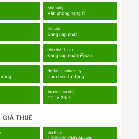
Xếp hạng
Văn phòng hạng C
Kết cấu
Đang cập nhật
Diện tích 1 sàn
2
Đang cập nhậtm
/sàn
Hệ thống chữa cháy
 tường
Cảm biến tự động
An ninh tòa nhà
CCTV 24/7
 GIÁ THUÊ
ỏ
Giá thuê
1.200.000 VND/Người