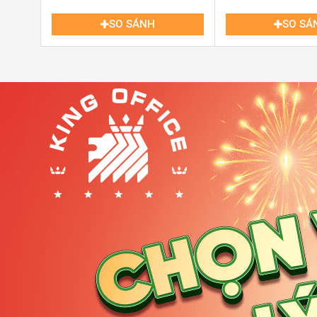
SO SÁNH
SO SÁ
Văn phòng trọn gói Share Office Bình Tân
Vị trí là yếu tố quan trọng tạo nên sự khác biệt của
vă
giao thông, kết nối trung tâm và khu vực kinh doanh phát
Nằm trên
đường Vành Đai Trong
, dễ dàng di chu
vào trung tâm TP.HCM qua các trục chính.