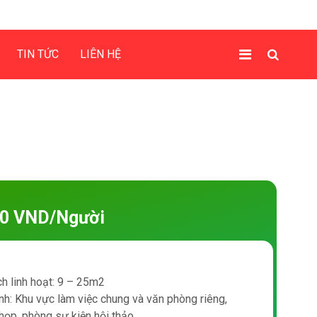
TIN TỨC
LIÊN HỆ
00 VND/Người
ch linh hoạt: 9 – 25m2
nh: Khu vực làm việc chung và văn phòng riêng,
họp, phòng sự kiện hội thảo