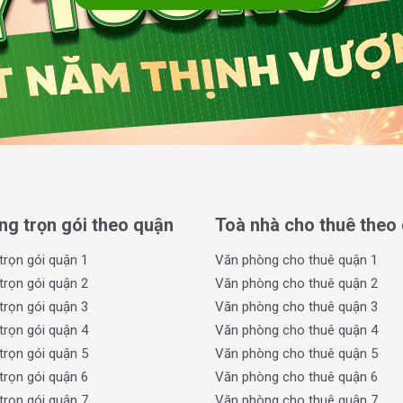
huận tiện cho cả nhân viên và khách hàng.
án cà phê, nhà ăn, ngân hàng, siêu thị lân cận.
văn phòng, chi nhánh hoặc công ty nhỏ – đặc
kết nối thuận tiện.
are Office
ạt và thiết kế hiệu quả
, tối ưu trải nghiệm
g tạo.
ng trọn gói theo quận
Toà nhà cho thuê theo
 hợp từ
1 đến 15 chỗ ngồi
trọn gói quận 1
Văn phòng cho thuê quận 1
ệp, hoặc chi nhánh công ty
trọn gói quận 2
Văn phòng cho thuê quận 2
văn phòng riêng (private office)
trọn gói quận 3
Văn phòng cho thuê quận 3
ả theo tháng hoặc dài hạn
trọn gói quận 4
Văn phòng cho thuê quận 4
trọn gói quận 5
Văn phòng cho thuê quận 5
trọn gói quận 6
Văn phòng cho thuê quận 6
trọn gói quận 7
Văn phòng cho thuê quận 7