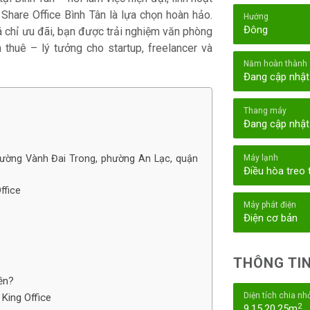
 Share Office Bình Tân là lựa chọn hoàn hảo.
Hướng
Đông
á chỉ ưu đãi, bạn được trải nghiệm văn phòng
an thuê – lý tưởng cho startup, freelancer và
Năm hoàn thành
Đang cập nhật
Thang máy
Đang cập nhật
 Đường Vành Đai Trong, phường An Lạc, quận
Máy lạnh
Điều hòa treo
ffice
Máy phát điện
Điện cơ bản
THÔNG TIN
iền?
Diện tích chia nh
 King Office
2
9,15,20,25m