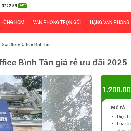
.3222.58
24/7
PHÒNG HCM
VĂN PHÒNG TRỌN GÓI
HẠNG VĂN PHÒNG
Gói Share Office Bình Tân
fice Bình Tân giá rẻ ưu đãi 2025
1.200.0
Mô tả
Diện tí
Loại hì
phòng 