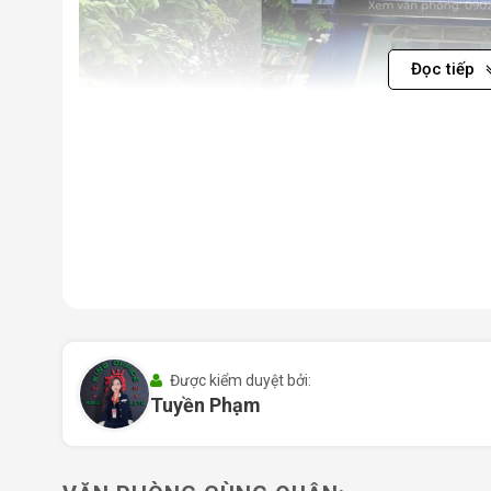
Đọc tiếp
Tòa nhà văn phòng Share Office Bình Tân
Ưu điểm lớn nhất của Share Office Bình Tân là mức giá
đi kèm một hệ sinh thái dịch vụ giá trị gia tăng – nh
không gian đọc sách, tủ locker, pantry, phonebox, và h
Được kiểm duyệt bởi:
Tuyền Phạm