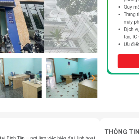
Quy mô
Trang t
máy p
Dịch vụ
tân, IC
Ưu điểm
THÔNG TI
tại Bình Tân – nơi làm việc hiện đại, linh hoạt