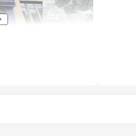
 siêu cạnh tranh:
1.200.000 VNĐ/chỗ/tháng
,
ư miễn phí 10 giờ phòng họp/tháng, trà/cafe,
ơn thế nữa.