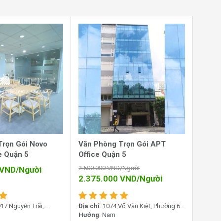
Trọn Gói Novo
Văn Phòng Trọn Gói APT
e Quận 5
Office Quận 5
2.500.000
VND/Người
VND/Người
2.375.000
VND/Người
 917 Nguyễn Trãi,
Địa chỉ
: 1074 Võ Văn Kiệt, Phường 6,
n 5, TP. Hồ Chí Minh
Quận 5, TP. Hồ Chí Minh
Hướng
: Nam