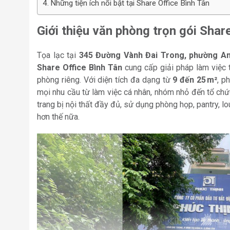
Những tiện ích nổi bật tại Share Office Bình Tân
Giới thiệu văn phòng trọn gói Shar
Tọa lạc tại
345 Đường Vành Đai Trong, phường An
Share Office Bình Tân
cung cấp giải pháp làm việc t
phòng riêng. Với diện tích đa dạng từ
9 đến 25 m²
, p
mọi nhu cầu từ làm việc cá nhân, nhóm nhỏ đến tổ chứ
trang bị nội thất đầy đủ, sử dụng phòng họp, pantry, lou
hơn thế nữa.