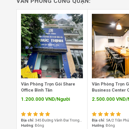
VĂN PHÒNG CÙNG QUẬN:
Văn phòng Share Office Bình Tân
Văn Phòng Trọn Gói Share
Văn Phòng Trọn G
I. Vị trí tòa nhà văn phòng Share Office –
Office Bình Tân
Business Center 
An Lạc, quận Bình Tân
1.200.000
VND/Người
2.500.000
VND/
Địa chỉ
: 345 Đường Vành Đai Trong,
Địa chỉ
: 5A/2 Trần Phú
Phường An Lạc, Bình Tân
Hướng
: Đông
Quận 5, TP. Hồ Chí Min
Hướng
: Đông