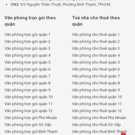
Tân Bình
CN2
: 9/2 Nguyễn Thiện Thuật, Phường Bình Thạnh, TPHCM.
Giá thuê văn phòng tòa nhà Phúc
Văn phòng trọn gói theo
Toà nhà cho thuê theo
Khang 2 Building bao nhiêu tiền?
quận
quận
Văn phòng trọn gói quận 1
Văn phòng cho thuê quận 1
Giá thuê tại tòa nhà
Phúc Khang 2 Building
đang được
Văn phòng trọn gói quận 2
Văn phòng cho thuê quận 2
cập nhật theo từng thời điểm. Dưới đây là thông tin
Văn phòng trọn gói quận 3
Văn phòng cho thuê quận 3
tham khảo mới nhất từ KingOffice (tháng gần nhất):
Văn phòng trọn gói quận 4
Văn phòng cho thuê quận 4
Văn phòng trọn gói quận 5
Văn phòng cho thuê quận 5
Bảng giá thuê tham khảo
Phúc Khang 2 Building:
Văn phòng trọn gói quận 6
Văn phòng cho thuê quận 6
Văn phòng trọn gói quận 7
Văn phòng cho thuê quận 7
Mục
Thông tin chi tiết
Văn phòng trọn gói quận 8
Văn phòng cho thuê quận 8
Văn phòng trọn gói quận 9
Văn phòng cho thuê quận 9
Giá thuê
Liên hệ – theo diện tích và thời điểm
Văn phòng trọn gói quận 10
Văn phòng cho thuê quận 10
Phí quản lý
Liên hệ
Văn phòng trọn gói quận 11
Văn phòng cho thuê quận 11
Văn phòng trọn gói quận 12
Văn phòng cho thuê quận 12
Diện tích trống
40m² – 65m² – 100m² – 150m²
Văn phòng trọn gói Phú Nhuận
Văn phòng cho thuê Phú Nhuận
Thuế GTGT
Chưa bao gồm 10%
Văn phòng trọn gói Gò Vấp
Văn phòng cho thuê Gò Vấp
Phí gửi xe máy
Thỏa thuận
Văn phòng trọn gói Bình Thạnh
Văn phòng cho thuê Bình Thạnh