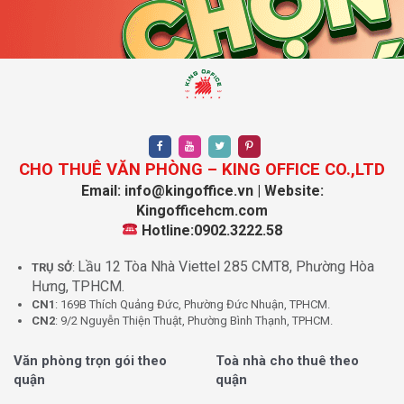
Đặt cọc
3 tháng
Thanh toán
Theo quý hoặc theo tháng
Thời gian thuê
Tối thiểu 2 năm
Lưu ý: Diện tích và giá thuê có thể thay đổi theo từng
thời điểm. Vui lòng liên hệ KingOffice để cập nhật
thông tin mới nhất.
CHO THUÊ VĂN PHÒNG – KING OFFICE CO.,LTD
Email: info@kingoffice.vn | Website:
Tại sao nên thuê văn phòng Hà Sơn
Kingofficehcm.com
Hotline:0902.3222.58
Building tại KingOffice
Lầu 12 Tòa Nhà Viettel 285 CMT8, Phường Hòa
TRỤ SỞ
:
Quản lý hơn 2000 tòa nhà văn phòng:
KingOffice
Hưng, TPHCM.
sở hữu một hệ thống văn phòng đa dạng, giúp bạn dễ
CN1
: 169B Thích Quảng Đức, Phường Đức Nhuận, TPHCM.
CN2
: 9/2 Nguyễn Thiện Thuật, Phường Bình Thạnh, TPHCM.
dàng tìm kiếm không gian phù hợp với nhu cầu của
doanh nghiệp.
Văn phòng trọn gói theo
Toà nhà cho thuê theo
Báo giá nhanh chuẩn xác trong 5 phút:
Đội ngũ tư
quận
quận
vấn luôn sẵn sàng hỗ trợ và cung cấp thông tin chính