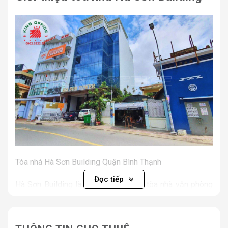
Tòa nhà Hà Sơn Building Quận Bình Thạnh
Đọc tiếp
Hà Sơn Building là một trong những tòa nhà văn phòng
nổi bật tại khu vực Quận Bình Thạnh, TP. Hồ Chí Minh.
Với lợi thế tọa lạc trên tuyến đường Nguyễn Văn Đậu –
trục giao thông sầm uất kết nối nhanh chóng đến các