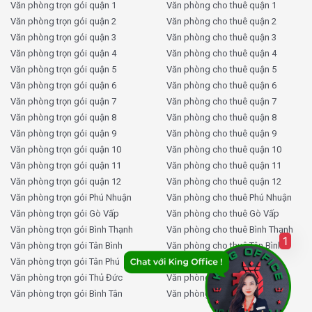
xác về giá thuê, diện tích và các tiện ích liên quan.
Văn phòng trọn gói quận 1
Văn phòng cho thuê quận 1
Cập nhật giá thuê liên tục mỗi ngày:
Bạn luôn nhận
Văn phòng trọn gói quận 2
Văn phòng cho thuê quận 2
được thông tin giá thuê mới nhất và chính xác về tòa
Văn phòng trọn gói quận 3
Văn phòng cho thuê quận 3
nhà này.
Văn phòng trọn gói quận 4
Văn phòng cho thuê quận 4
Văn phòng trọn gói quận 5
Văn phòng cho thuê quận 5
Cam kết chính xác 100% theo báo giá:
Tất cả
Văn phòng trọn gói quận 6
Văn phòng cho thuê quận 6
thông tin về giá thuê, phí dịch vụ đều được cam kết
Văn phòng trọn gói quận 7
Văn phòng cho thuê quận 7
chính xác, không phát sinh chi phí ẩn.
Văn phòng trọn gói quận 8
Văn phòng cho thuê quận 8
Dịch vụ đưa rước khách xem văn phòng miễn phí:
Văn phòng trọn gói quận 9
Văn phòng cho thuê quận 9
KingOffice hỗ trợ khách hàng đưa đón khi đi xem văn
Văn phòng trọn gói quận 10
Văn phòng cho thuê quận 10
phòng, giúp tiết kiệm thời gian và chi phí.
Văn phòng trọn gói quận 11
Văn phòng cho thuê quận 11
Tư vấn thành lập doanh nghiệp miễn phí:
Văn phòng trọn gói quận 12
Văn phòng cho thuê quận 12
KingOffice hỗ trợ doanh nghiệp bạn hoàn thiện các
Văn phòng trọn gói Phú Nhuận
Văn phòng cho thuê Phú Nhuận
thủ tục pháp lý khi thành lập công ty mới.
Văn phòng trọn gói Gò Vấp
Văn phòng cho thuê Gò Vấp
Tư vấn thiết kế văn phòng miễn phí:
Đội ngũ thiết
Văn phòng trọn gói Bình Thạnh
Văn phòng cho thuê Bình Thạnh
kế của KingOffice sẽ hỗ trợ bạn trong việc tạo ra
1
Văn phòng trọn gói Tân Bình
Văn phòng cho thuê Tân Bình
không gian văn phòng phù hợp với yêu cầu và phong
Văn phòng trọn gói Tân Phú
Văn phòng cho thuê Tân Phú
cách doanh nghiệp.
Văn phòng trọn gói Thủ Đức
Văn phòng cho thuê Thủ Đức
Văn phòng trọn gói Bình Tân
Văn phòng cho thuê Bình Tân
Thông tin liên hệ: