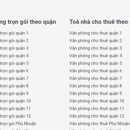
Nhuận,
phường Tân Thới Hiệp
mang đến lợi thế vượt trội về giá t
út làn sóng dịch chuyển văn phòng của các doanh nghiệp đang tì
ng trọn gói theo quận
Toà nhà cho thuê theo
h nghiệp vừa và nhỏ
trọn gói quận 1
Văn phòng cho thuê quận 1
trọn gói quận 2
Văn phòng cho thuê quận 2
anh nghiệp SME, công ty logistic, startup công nghệ lựa chọn ph
trọn gói quận 3
Văn phòng cho thuê quận 3
 lộ 1A, Hà Huy Giáp, Lê Văn Khương, khu vực còn liền kề KCN Tân
trọn gói quận 4
Văn phòng cho thuê quận 4
việc kết nối, vận chuyển và mở rộng hệ thống phân phối.
trọn gói quận 5
Văn phòng cho thuê quận 5
trọn gói quận 6
Văn phòng cho thuê quận 6
ường Tân Thới Hiệp phổ biến
trọn gói quận 7
Văn phòng cho thuê quận 7
trọn gói quận 8
Văn phòng cho thuê quận 8
kiệm chi phí
trọn gói quận 9
Văn phòng cho thuê quận 9
hường có diện tích từ 60–150m², giá thuê chỉ từ 12–30 triệu/thá
trọn gói quận 10
Văn phòng cho thuê quận 10
hông mất phí dịch vụ quản lý, phù hợp với các doanh nghiệp ưa thí
trọn gói quận 11
Văn phòng cho thuê quận 11
trọn gói quận 12
Văn phòng cho thuê quận 12
tiện nghi đầy đủ
trọn gói Phú Nhuận
Văn phòng cho thuê Phú Nhuận