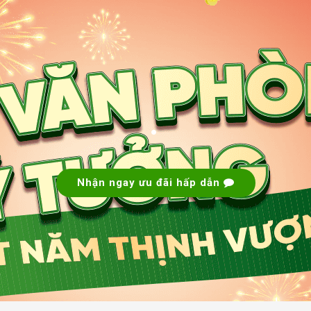
.
.
Nhận ngay ưu đãi hấp dẫn
ng nào?
ệp Thành, phường Tân Thới Hiệp ở Quận 12.
h tranh