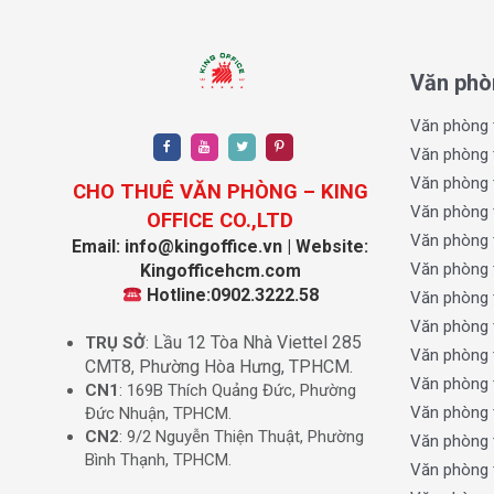
So với các quận trung tâm như Quận 1, Quận 3 hay Phú 
thấp hơn 20–30% đã giúp khu vực này nhanh chóng thu h
làm việc và tiện ích đầy đủ.
Văn phò
3. Nhu cầu thuê văn phòng tăng cao từ doan
Văn phòng 
Văn phòng 
Trong bối cảnh kinh tế phục hồi sau đại dịch, nhiều do
Văn phòng 
CHO THUÊ VĂN PHÒNG – KING
Không chỉ gần các tuyến giao thông trọng điểm như quốc
Văn phòng 
OFFICE CO.,LTD
xuất và giao thương. Điều này tạo ra sự thuận tiện trong 
Văn phòng 
Email: info@kingoffice.vn | Website:
Văn phòng 
Kingofficehcm.com
II. Các loại hình thuê văn phòng ph
Hotline:0902.3222.58
Văn phòng 
Văn phòng 
1. Văn phòng trong nhà phố – linh hoạt, tiết 
Lầu 12 Tòa Nhà Viettel 285
TRỤ SỞ
:
Văn phòng 
CMT8, Phường Hòa Hưng, TPHCM.
Nhà phố mặt tiền hoặc trong hẻm lớn tại Tân Thới Hiệp t
Văn phòng 
CN1
: 169B Thích Quảng Đức, Phường
đại diện hoặc trung tâm tư vấn. Ưu điểm là dễ cải tạo, k
Văn phòng 
Đức Nhuận, TPHCM.
CN2
: 9/2 Nguyễn Thiện Thuật, Phường
Văn phòng 
2. Văn phòng mini building – chuyên nghiệp, 
Bình Thạnh, TPHCM.
Văn phòng 