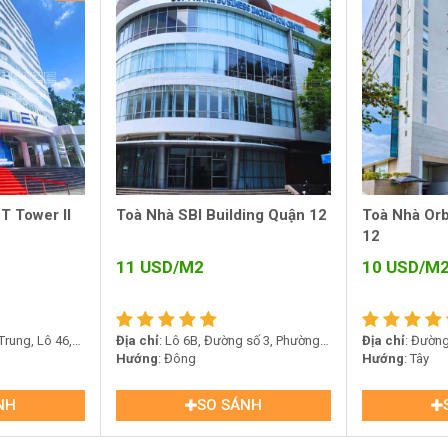
T Tower II
Toà Nhà SBI Building Quận 12
Toà Nhà Orb
12
11
USD/M2
10
USD/M
rung, Lô 46,
Địa chỉ
: Lô 6B, Đường số 3, Phường
Địa chỉ
: Đườn
12, Hồ Chí
Tân Chánh Hiệp, Quận 12
Hướng
: Đông
Quang Trung, 
Hướng
: Tây
NH
SO SÁNH