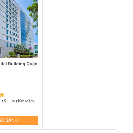
ital Building Quận
2
g số 3, CV Phần Mềm
Quận 12
SO SÁNH