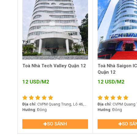
Toà Nhà Tech Valley Quận 12
Toà Nhà Saigon IC
Quận 12
12
USD/M2
12
USD/M2
Địa chỉ
: CVPM Quang Trung, Lô 46,
Địa chỉ
: CVPM Quang T
Tân Chánh Hiệp, Quận 12, Hồ Chí
Hướng
: Đông
Tân Chánh Hiệp, Quận 
Hướng
: Đông
Minh
Minh
SO SÁNH
SO SÁ