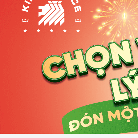
Cho thuê văn phòng phường Tân Thới Hiệp giá ưu đãi
1. Phường Tân Thới Hiệp sáp nhập bởi phườ
Phường Tân Thới Hiệp được sáp nhập bởi các phường Hi
2. Lợi thế về quỹ đất và chi phí mặt bằng cạn