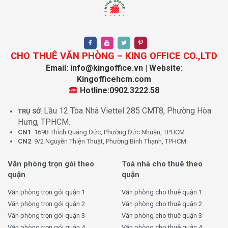
các tiện ích chung. Hình thức này phù hợp cho các doanh
nghiệp vừa và nhỏ, những công ty muốn có không gian
riêng mà không cần phải thuê nguyên tầng hoặc nguyên
tòa nhà.
CHO THUÊ VĂN PHÒNG – KING OFFICE CO.,LTD
Email: info@kingoffice.vn | Website:
II. Đánh giá văn phòng Serviced Office
Kingofficehcm.com
Quận Thủ Đức
Hotline:0902.3222.58
Lầu 12 Tòa Nhà Viettel 285 CMT8, Phường Hòa
TRỤ SỞ
:
1. Ưu điểm của Serviced Office Quận Thủ Đức
Hưng, TPHCM.
CN1
: 169B Thích Quảng Đức, Phường Đức Nhuận, TPHCM.
Tiết kiệm chi phí đầu tư ban đầu
: Không phải tốn kém
CN2
: 9/2 Nguyễn Thiện Thuật, Phường Bình Thạnh, TPHCM.
chi phí trang bị nội thất, thiết bị văn phòng, doanh nghiệp
có thể tận dụng tất cả những gì sẵn có mà Serviced
Văn phòng trọn gói theo
Toà nhà cho thuê theo
quận
quận
Office cung cấp.
Thời gian thuê linh hoạt
: Các hợp đồng thuê thường linh
Văn phòng trọn gói quận 1
Văn phòng cho thuê quận 1
hoạt, có thể là theo tháng hoặc năm tùy vào nhu cầu của
Văn phòng trọn gói quận 2
Văn phòng cho thuê quận 2
doanh nghiệp. Điều này cho phép doanh nghiệp dễ dàng
Văn phòng trọn gói quận 3
Văn phòng cho thuê quận 3
điều chỉnh chi phí văn phòng theo tình hình kinh doanh.
Văn phòng trọn gói quận 4
Văn phòng cho thuê quận 4