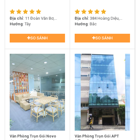
Địa chỉ
: 11 Đoàn Văn Bơ,
Địa chỉ
: 384 Hoàng Diệu,
Phường 13, Quận 4
Hướng
: Tây
Phường 6, Quận 4
Hướng
: Bắc
SO SÁNH
SO SÁNH
Văn Phòng Trọn Gói Novo
Văn Phòng Trọn Gói APT