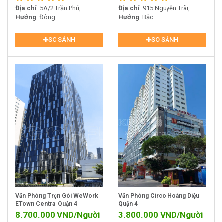
Địa chỉ
: 5A/2 Trần Phú,
Địa chỉ
: 915 Nguyễn Trãi,
Phường 4, Quận 5, TP. Hồ Chí
Hướng
: Đông
Phường 14, Quận 5, TP. Hồ Chí
Hướng
: Bắc
Minh
Minh
SO SÁNH
SO SÁNH
Văn Phòng Trọn Gói WeWork
Văn Phòng Circo Hoàng Diệu
ETown Central Quận 4
Quận 4
8.700.000
VND/Người
3.800.000
VND/Người