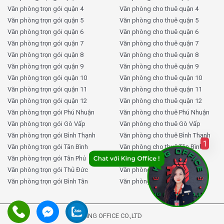
phí thuê hợp lý hơn so với văn phòng truyền thống, giúp các
Văn phòng trọn gói quận 4
Văn phòng cho thuê quận 4
startup và freelancer tiết kiệm ngân sách.
Văn phòng trọn gói quận 5
Văn phòng cho thuê quận 5
Văn phòng trọn gói quận 6
Văn phòng cho thuê quận 6
b. Đầy đủ tiện ích
: Các coworking space tại Quận 8 được
Văn phòng trọn gói quận 7
Văn phòng cho thuê quận 7
trang bị đầy đủ các tiện ích như wifi, phòng họp, máy in, máy
Văn phòng trọn gói quận 8
Văn phòng cho thuê quận 8
photocopy, và khu vực nghỉ ngơi. Điều này giúp bạn không
Văn phòng trọn gói quận 9
Văn phòng cho thuê quận 9
phải lo lắng về việc đầu tư thiết bị văn phòng.
Văn phòng trọn gói quận 10
Văn phòng cho thuê quận 10
Văn phòng trọn gói quận 11
Văn phòng cho thuê quận 11
c. Kết nối và mở rộng mạng lưới
: Coworking space tạo
Văn phòng trọn gói quận 12
Văn phòng cho thuê quận 12
điều kiện cho các cá nhân và doanh nghiệp kết nối, giao lưu,
Văn phòng trọn gói Phú Nhuận
Văn phòng cho thuê Phú Nhuận
và mở rộng mạng lưới quan hệ.
Văn phòng trọn gói Gò Vấp
Văn phòng cho thuê Gò Vấp
Văn phòng trọn gói Bình Thạnh
Văn phòng cho thuê Bình Thạnh
d. Linh hoạt và thuận tiện
: Bạn có thể lựa chọn làm việc
1
Văn phòng trọn gói Tân Bình
Văn phòng cho thuê Tân Bình
theo giờ, ngày hoặc thuê theo tháng. Coworking space cung
Văn phòng trọn gói Tân Phú
Văn phòng cho thuê Tân Phú
cấp sự linh hoạt mà văn phòng truyền thống khó đáp ứng.
Văn phòng trọn gói Thủ Đức
Văn phòng cho thuê Thủ Đức
Văn phòng trọn gói Bình Tân
Văn phòng cho thuê Bình Tân
e. Môi trường làm việc năng động
: Coworking space
thường có thiết kế hiện đại, sáng tạo và khuyến khích sự đổi
mới, là lựa chọn lý tưởng cho những ai muốn làm việc trong
KING OFFICE CO.,LTD
không gian truyền cảm hứng.