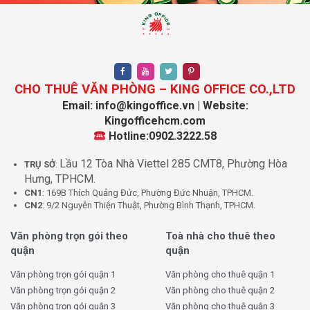
Thuê chỗ ngồi cho cá nhân
: Đây là hình thức thuê chỗ
ngồi linh hoạt, nơi cá nhân có thể làm việc tại bất kỳ vị trí
nào trong không gian chung. Hình thức này thường bao
gồm các dịch vụ cơ bản và tiện ích, tạo không gian làm
việc tiện lợi và thân thiện.
CHO THUÊ VĂN PHÒNG – KING OFFICE CO.,LTD
Thuê văn phòng chung dạng làm tường ngăn cho
Email: info@kingoffice.vn | Website:
doanh nghiệp
: Đây là lựa chọn lý tưởng cho các nhóm
Kingofficehcm.com
hoặc doanh nghiệp nhỏ, cho phép thuê không gian riêng
Hotline:0902.3222.58
biệt với tường ngăn. Dạng coworking space này mang lại
Lầu 12 Tòa Nhà Viettel 285 CMT8, Phường Hòa
cảm giác văn phòng riêng tư, nhưng vẫn hưởng lợi từ các
TRỤ SỞ
:
Hưng, TPHCM.
tiện ích và không gian chung của coworking.
CN1
: 169B Thích Quảng Đức, Phường Đức Nhuận, TPHCM.
CN2
: 9/2 Nguyễn Thiện Thuật, Phường Bình Thạnh, TPHCM.
II. Đánh giá văn phòng Coworking
Space Quận 8
Văn phòng trọn gói theo
Toà nhà cho thuê theo
quận
quận
1. Ưu điểm của Coworking Space Quận 8
Văn phòng trọn gói quận 1
Văn phòng cho thuê quận 1
Văn phòng trọn gói quận 2
Văn phòng cho thuê quận 2
a. Chi phí hợp lý
: Coworking Space tại Quận 8 thường có chi
Văn phòng trọn gói quận 3
Văn phòng cho thuê quận 3