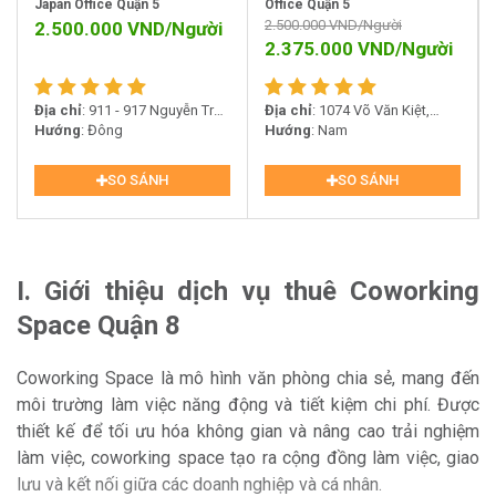
Japan Office Quận 5
Office Quận 5
2.500.000
VND/Người
2.500.000
VND/Người
2.375.000
VND/Người
Địa chỉ
: 911 - 917 Nguyễn Trãi,
Địa chỉ
: 1074 Võ Văn Kiệt,
Phường 14, Quận 5, TP. Hồ Chí
Hướng
: Đông
Phường 6, Quận 5, TP. Hồ Chí
Hướng
: Nam
Minh
Minh
SO SÁNH
SO SÁNH
I. Giới thiệu dịch vụ thuê Coworking
Space Quận 8
Coworking Space là mô hình văn phòng chia sẻ, mang đến
môi trường làm việc năng động và tiết kiệm chi phí. Được
thiết kế để tối ưu hóa không gian và nâng cao trải nghiệm
làm việc, coworking space tạo ra cộng đồng làm việc, giao
lưu và kết nối giữa các doanh nghiệp và cá nhân.