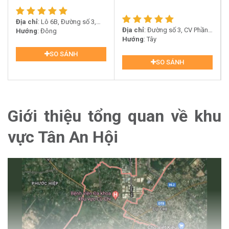
Địa chỉ
: Lô 6B, Đường số 3,
Địa chỉ
: Đường số 3, CV Phần
Phường Tân Chánh Hiệp, Quận
Hướng
: Đông
Mềm Quang Trung, Quận 12
Hướng
: Tây
12
SO SÁNH
SO SÁNH
Giới thiệu tổng quan về khu
vực Tân An Hội