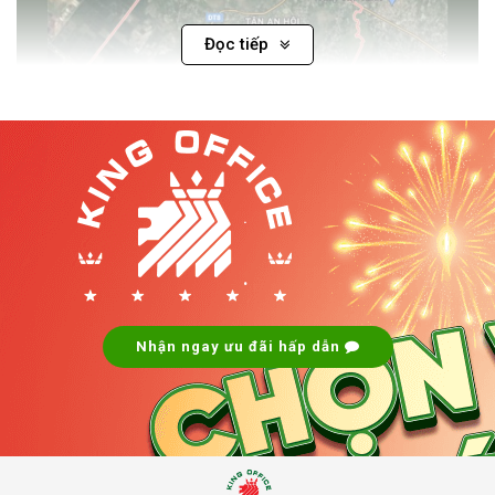
Đọc tiếp
Cho thuê văn phòng xã Tân An Hội giá rẻ ưu đãi
Xã Tân An Hội được sáp nhập bởi các xã nào?
Xã Tân An Hội được sáp nhập bởi các xã xã Phước Hiệp, Tân
.
An Hội và Thị trấn Củ Chi
.
Tân An Hội
là một trong ba khu vực trọng điểm về hành
chính – thương mại – văn phòng tại Củ Chi hiện nay, cùng
với
xã Phước Hiệp
và
Thị trấn Củ Chi
.
Nhận ngay ưu đãi hấp dẫn
Khu vực này đang được quy hoạch thành
trung tâm hành
chính mới
, tập trung nhiều cơ quan quản lý, trung tâm dịch
vụ công và trục thương mại – kinh doanh.
Lợi thế lớn nhờ
gần Quốc lộ 22
, tiếp giáp các khu công
nghiệp lớn như KCN Tân Phú Trung, KCN Tây Bắc Củ Chi.