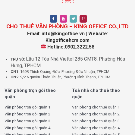
Địa hình bằng phẳng, giao thông thuận lợi, cơ sở hạ tầng
đồng bộ, nhiều tuyến đường nội bộ được mở rộng phục
vụ doanh nghiệp và logistics.
CHO THUÊ VĂN PHÒNG – KING OFFICE CO.,LTD
I. Vị trí địa lý và kết nối giao thông
Email: info@kingoffice.vn | Website:
Kingofficehcm.com
Xã Tân An Hội nằm liền kề Thị trấn Củ Chi, sát các xã
Hotline:0902.3222.58
trọng điểm như Phước Hiệp, Tân Thông Hội.
Lầu 12 Tòa Nhà Viettel 285 CMT8, Phường Hòa
TRỤ SỞ
:
Tuyến
Quốc lộ 22
đi qua khu vực, dễ dàng kết nối đến
Hưng, TPHCM.
TP.HCM, Tây Ninh, Long An.
CN1
: 169B Thích Quảng Đức, Phường Đức Nhuận, TPHCM.
Chỉ mất 10–15 phút để đến
KCN Tân Phú Trung
, thuận
CN2
: 9/2 Nguyễn Thiện Thuật, Phường Bình Thạnh, TPHCM.
tiện cho doanh nghiệp hoạt động sản xuất – phân phối –
logistics.
Văn phòng trọn gói theo
Toà nhà cho thuê theo
Hệ thống đường nội khu được nâng cấp:
Nguyễn Văn
quận
quận
Khạ
,
Tỉnh Lộ 8
,
Tỉnh Lộ 15
mở rộng – hỗ trợ vận chuyển
Văn phòng trọn gói quận 1
Văn phòng cho thuê quận 1
hàng hóa, tiếp cận khách hàng nhanh chóng.
Văn phòng trọn gói quận 2
Văn phòng cho thuê quận 2
Văn phòng trọn gói quận 3
Văn phòng cho thuê quận 3
II. Tiềm năng phát triển văn phòng tại
Văn phòng trọn gói quận 4
Văn phòng cho thuê quận 4
xã Tân An Hội
Văn phòng trọn gói quận 5
Văn phòng cho thuê quận 5