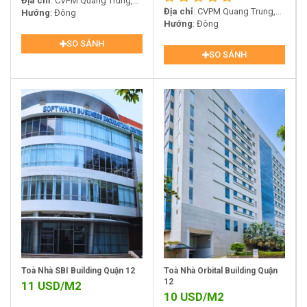
Địa chỉ
: CVPM Quang Trung,
Địa chỉ
: CVPM Quang Trung,
Lô 46, Tân Chánh Hiệp, Quận
Hướng
: Đông
Lô 46, Tân Chánh Hiệp, Quận
Hướng
: Đông
12, Hồ Chí Minh
12, Hồ Chí Minh
SO SÁNH
SO SÁNH
Toà Nhà SBI Building Quận 12
Toà Nhà Orbital Building Quận
12
11
USD/M2
10
USD/M2