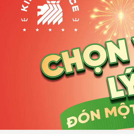
Cho thuê văn phòng xã Bình Mỹ giá rẻ ưu đãi
Xã Bình Mỹ được sáp nhập từ các xã nào?
Xã Bình Mỹ (mới) thuộc huyện Củ Chi, được sáp nhập từ
Vị trí địa lý: