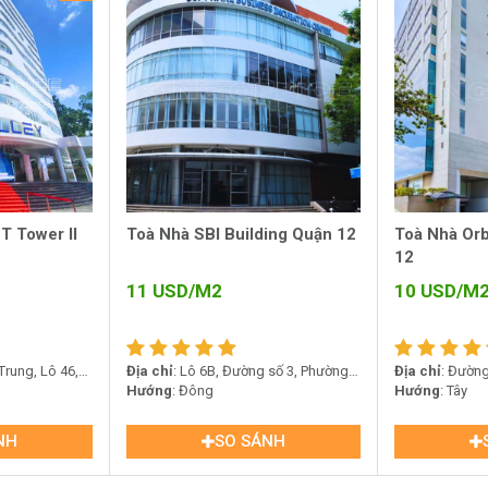
T Tower II
Toà Nhà SBI Building Quận 12
Toà Nhà Orb
12
11
USD/M2
10
USD/M
rung, Lô 46,
Địa chỉ
: Lô 6B, Đường số 3, Phường
Địa chỉ
: Đườn
12, Hồ Chí
Tân Chánh Hiệp, Quận 12
Hướng
: Đông
Quang Trung, 
Hướng
: Tây
NH
SO SÁNH