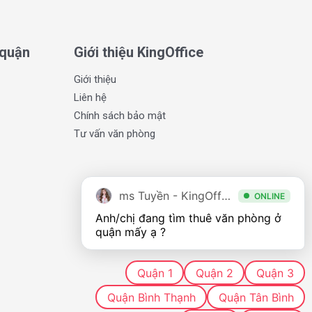
 quận
Giới thiệu KingOffice
Giới thiệu
Liên hệ
Chính sách bảo mật
Tư vấn văn phòng
ms Tuyền - KingOffice
ONLINE
Anh/chị đang tìm thuê văn phòng ở 
quận mấy ạ ?
Quận 1
Quận 2
Quận 3
Quận Bình Thạnh
Quận Tân Bình