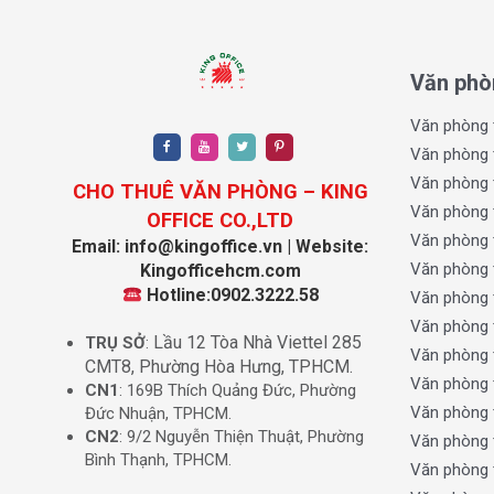
Phía Đông
giáp Quận 12 (qua sông Sài Gòn)
Phía Tây
giáp xã Phước Hiệp
Phía Nam
giáp xã Nhị Bình (Hóc Môn) và Quận 12
Văn phò
Phía Bắc
giáp các xã còn lại của huyện Củ Chi
Gần các tuyến đường lớn:
Tỉnh lộ 9
,
Tỉnh lộ 15
,
đư
Văn phòng 
Văn phòng 
Đặc điểm nổi bật:
Kết nối nhanh về trung tâm TP.HCM qua cầu Phú C
Văn phòng 
CHO THUÊ VĂN PHÒNG – KING
Gần khu công nghiệp Đông Nam, khu công nghệ ca
Văn phòng 
OFFICE CO.,LTD
Quỹ đất rộng, giá thuê hợp lý, dễ setup văn phòng, 
Văn phòng 
Email: info@kingoffice.vn | Website:
Văn phòng 
Kingofficehcm.com
II. Tiềm năng phát triển khi thuê v
Hotline:0902.3222.58
Văn phòng 
Văn phòng 
Kết nối giao thông:
Lầu 12 Tòa Nhà Viettel 285
TRỤ SỞ
:
Văn phòng 
CMT8, Phường Hòa Hưng, TPHCM.
Gần
Tỉnh lộ 15
– trục đường chính nối Củ Chi về Q
Văn phòng 
CN1
: 169B Thích Quảng Đức, Phường
Kết nối nhanh với
Quốc lộ 22
,
Vành đai 3
,
cao tốc
Văn phòng 
Đức Nhuận, TPHCM.
Trong tương lai, tuyến
Metro 4B
sẽ đi qua khu vực 
CN2
: 9/2 Nguyễn Thiện Thuật, Phường
Văn phòng 
Bình Thạnh, TPHCM.
Khu vực sầm uất:
Văn phòng 