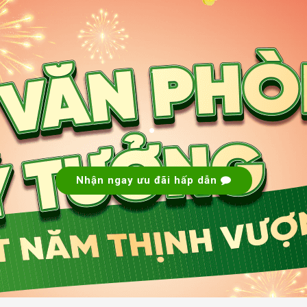
.
.
Nhận ngay ưu đãi hấp dẫn
xã Bình Mỹ
,
xã Trung An
và
xã Hòa Phú
– đều nằm ở khu vực p