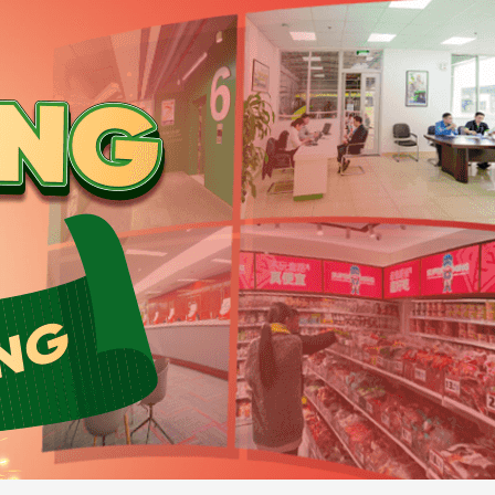
hía Đông Nam huyện.