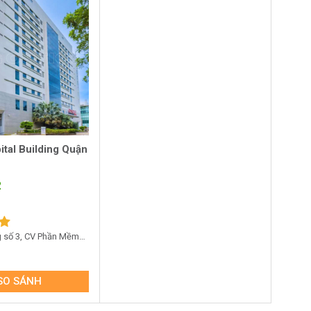
ital Building Quận
2
g số 3, CV Phần Mềm
Quận 12
SO SÁNH