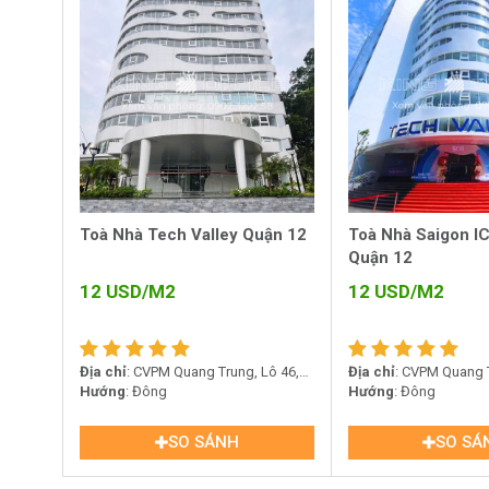
Toà Nhà Tech Valley Quận 12
Toà Nhà Saigon IC
Quận 12
12
USD/M2
12
USD/M2
Địa chỉ
: CVPM Quang Trung, Lô 46,
Địa chỉ
: CVPM Quang T
Tân Chánh Hiệp, Quận 12, Hồ Chí
Hướng
: Đông
Tân Chánh Hiệp, Quận 
Hướng
: Đông
Minh
Minh
SO SÁNH
SO SÁ