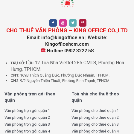
huyết mạch như:
Phạm Thế Hiển – trục chính xuyên suốt Quận 8
Tạ Quang Bửu – kết nối đến Đại lộ Võ Văn Kiệt, Quận 5
Cao Lỗ – nối thẳng ra Quận 6, Chợ Lớn
CHO THUÊ VĂN PHÒNG – KING OFFICE CO.,LTD
Nguyễn Văn Linh – trục giao thông lớn đi về các khu công
Email: info@kingoffice.vn | Website:
nghiệp, cảng và miền Tây
Kingofficehcm.com
Hotline:0902.3222.58
Những năm gần đây, tốc độ đô thị hóa ở khu vực này diễn ra
Lầu 12 Tòa Nhà Viettel 285 CMT8, Phường Hòa
mạnh mẽ, kéo theo sự tăng trưởng nhu cầu về mặt bằng kinh
TRỤ SỞ
:
Hưng, TPHCM.
doanh và văn phòng làm việc. Nhiều tòa nhà văn phòng mini,
CN1
: 169B Thích Quảng Đức, Phường Đức Nhuận, TPHCM.
nhà phố chuyển đổi công năng, mô hình văn phòng chia sẻ
CN2
: 9/2 Nguyễn Thiện Thuật, Phường Bình Thạnh, TPHCM.
đã xuất hiện, đáp ứng nhu cầu đa dạng của các doanh
nghiệp vừa và nhỏ.
Văn phòng trọn gói theo
Toà nhà cho thuê theo
quận
quận
II. Vì sao nên thuê văn phòng phường
Văn phòng trọn gói quận 1
Văn phòng cho thuê quận 1
Bình Đông trong năm 2025
Văn phòng trọn gói quận 2
Văn phòng cho thuê quận 2
Văn phòng trọn gói quận 3
Văn phòng cho thuê quận 3
Chi phí hợp lý, vị trí thuận lợi, mô hình linh hoạt
Văn phòng trọn gói quận 4
Văn phòng cho thuê quận 4