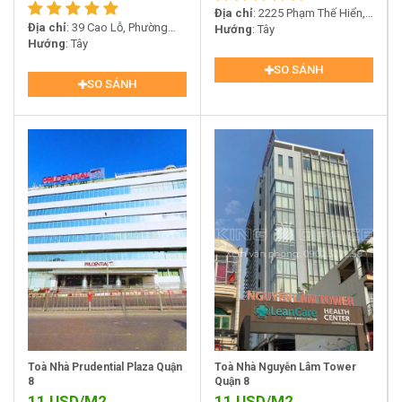
Địa chỉ
: 2225 Phạm Thế Hiển,
Địa chỉ
: 39 Cao Lỗ, Phường
Phường 6, Quận 8, Thành phố
Hướng
: Tây
Chánh Hưng, Quận 8, TP.HCM
Hướng
: Tây
Hồ Chí Minh
SO SÁNH
SO SÁNH
Toà Nhà Prudential Plaza Quận
Toà Nhà Nguyễn Lâm Tower
8
Quận 8
11
USD/M2
11
USD/M2