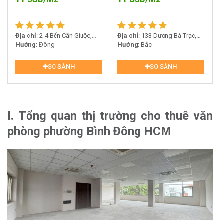
Địa chỉ
: 2-4 Bến Cần Giuộc,
Địa chỉ
: 133 Dương Bá Trạc,
Phường 11, Quận 8
Hướng
: Đông
Phường 1, Quận 8
Hướng
: Bắc
SO SÁNH
SO SÁNH
I. Tổng quan thị trường cho thuê văn
phòng phường Bình Đông HCM