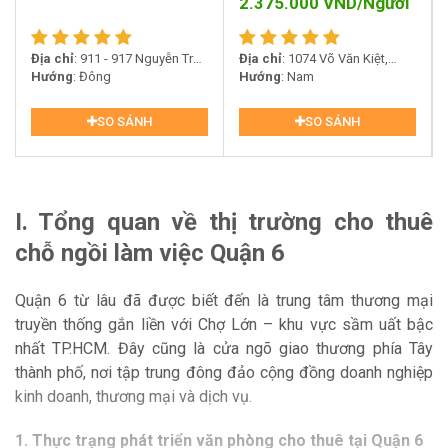
2.375.000
VND/Người
Địa chỉ
: 911 - 917 Nguyễn Trãi,
Địa chỉ
: 1074 Võ Văn Kiệt,
Phường 14, Quận 5, TP. Hồ Chí
Hướng
: Đông
Phường 6, Quận 5, TP. Hồ Chí
Hướng
: Nam
Minh
Minh
SO SÁNH
SO SÁNH
I. Tổng quan về thị trường cho thuê
chỗ ngồi làm việc Quận 6
Quận 6 từ lâu đã được biết đến là trung tâm thương mại
truyền thống gắn liền với Chợ Lớn – khu vực sầm uất bậc
nhất TP.HCM. Đây cũng là cửa ngõ giao thương phía Tây
thành phố, nơi tập trung đông đảo cộng đồng doanh nghiệp
kinh doanh, thương mại và dịch vụ.
1. Thực trạng phát triển văn phòng cho thuê tại Quận 6