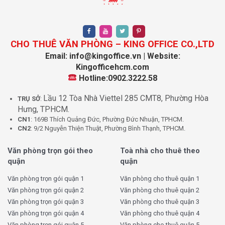
Đường Nguyễn Văn Luông
: Giá thuê phải chăng, phù hợp
cho startup.
Đường Đại lộ Võ Văn Kiệt
: Kết nối nhanh đến Quận 1,
Quận 5, thuận tiện giao thương.
CHO THUÊ VĂN PHÒNG – KING OFFICE CO.,LTD
Email: info@kingoffice.vn | Website:
4. Nhu cầu thuê theo nhóm ngành
Kingofficehcm.com
Hotline:0902.3222.58
Công nghệ & startup
: Ưa chuộng coworking để tiết kiệm
Lầu 12 Tòa Nhà Viettel 285 CMT8, Phường Hòa
chi phí.
TRỤ SỞ
:
Hưng, TPHCM.
Dịch vụ – thương mại
: Hưởng lợi từ khu vực kinh doanh
CN1
: 169B Thích Quảng Đức, Phường Đức Nhuận, TPHCM.
sầm uất.
CN2
: 9/2 Nguyễn Thiện Thuật, Phường Bình Thạnh, TPHCM.
Giáo dục – đào tạo
: Nhiều trung tâm ngoại ngữ, cơ sở
giáo dục đặt trụ sở tại đây.
Văn phòng trọn gói theo
Toà nhà cho thuê theo
Tài chính – bảo hiểm
: Ưu tiên không gian văn phòng trọn
quận
quận
gói để thể hiện sự chuyên nghiệp.
Văn phòng trọn gói quận 1
Văn phòng cho thuê quận 1
Văn phòng trọn gói quận 2
Văn phòng cho thuê quận 2
5. So sánh với các quận khác
Văn phòng trọn gói quận 3
Văn phòng cho thuê quận 3
So với Quận 1 và Quận 3, giá thuê chỗ ngồi làm việc tại Quận
Văn phòng trọn gói quận 4
Văn phòng cho thuê quận 4
6 thấp hơn từ 25 – 40%, nhưng vẫn giữ lợi thế về kết nối giao
Văn phòng trọn gói quận 5
Văn phòng cho thuê quận 5