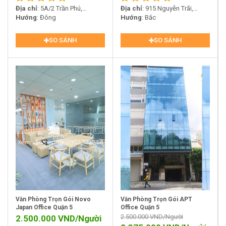
Địa chỉ
: 5A/2 Trần Phú,
Địa chỉ
: 915 Nguyễn Trãi,
Phường 4, Quận 5, TP. Hồ Chí
Hướng
: Đông
Phường 14, Quận 5, TP. Hồ Chí
Hướng
: Bắc
Minh
Minh
SO SÁNH
SO SÁNH
Văn Phòng Trọn Gói Novo
Văn Phòng Trọn Gói APT
Japan Office Quận 5
Office Quận 5
2.500.000
VND/Người
2.500.000
VND/Người