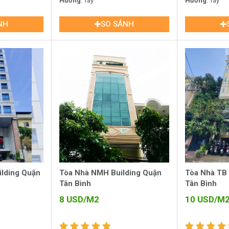
Quận Tân Bình
Hướng
: Tây
Quận Tân Bình
Hướng
: Tây
NH
SO SÁNH
ilding Quận
Tòa Nhà NMH Building Quận
Tòa Nhà TB
Tân Bình
Tân Bình
8
USD/M2
10
USD/M