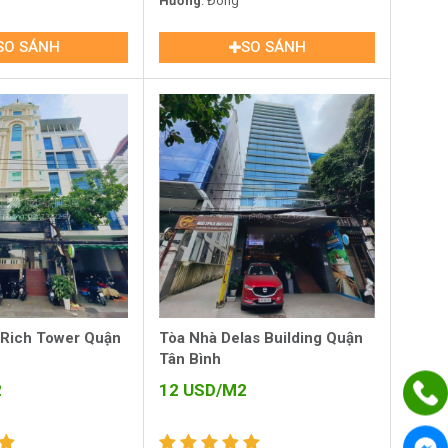
2, Quận Tân Bình
Hướng
: Đông
SO SÁNH
SO SÁNH
 Rich Tower Quận
Tòa Nhà Delas Building Quận
Tân Bình
2
12
USD/M2