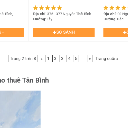
ái Bình,
Địa chỉ
: 375 - 377 Nguyễn Thái Bình,
Địa chỉ
: 02 Ng
Bình
Phường 12, Quận Tân Bình
Hướng
: Tây
12, quận Tân B
Hướng
: Bắc
NH
SO SÁNH
Trang 2 trên 8
«
1
2
3
4
5
...
»
Trang cuối »
ho thuê Tân Bình