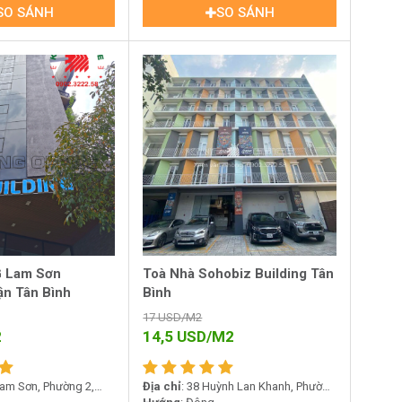
SO SÁNH
SO SÁNH
G Lam Sơn
Toà Nhà Sohobiz Building Tân
ận Tân Bình
Bình
17
USD/M2
2
14,5
USD/M2
Lam Sơn, Phường 2,
Địa chỉ
: 38 Huỳnh Lan Khanh, Phường