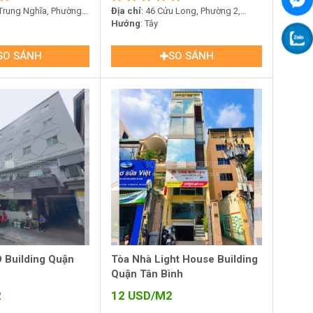
 Trung Nghĩa, Phường
Địa chỉ
: 46 Cửu Long, Phường 2,
ình
Quận Tân Bình
Hướng
: Tây
SO SÁNH
SO SÁNH
 Building Quận
Tòa Nhà Light House Building
Quận Tân Bình
2
12
USD/M2