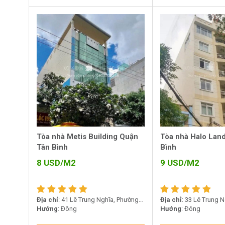
Tòa nhà Metis Building Quận
Tòa nhà Halo Lan
Tân Bình
Bình
8
USD/M2
9
USD/M2
Địa chỉ
: 41 Lê Trung Nghĩa, Phường
Địa chỉ
: 33 Lê Trung 
12, Quận Tân Bình
Hướng
: Đông
12, Quận Tân Bình
Hướng
: Đông