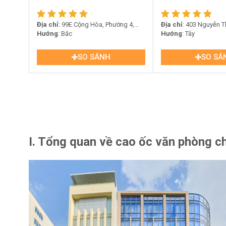
Địa chỉ
: 99E Cộng Hòa, Phường 4,
Địa chỉ
: 403 Nguyễn Th
Quận Tân Bình
Hướng
: Bắc
Phường 12, Quận Tân 
Hướng
: Tây
SO SÁNH
SO SÁ
I. Tổng quan về cao ốc văn phòng c