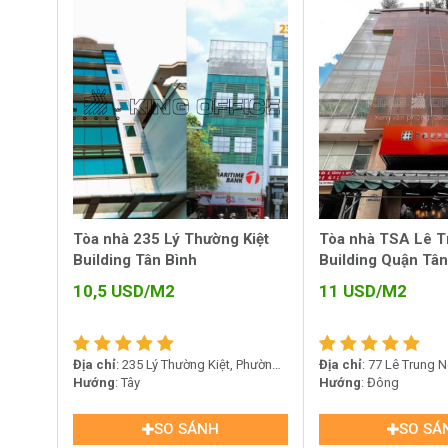
Tòa nhà 235 Lý Thường Kiệt
Tòa nhà TSA Lê T
Building Tân Bình
Building Quận Tân
10,5
USD/M2
11
USD/M2
Địa chỉ
: 235 Lý Thường Kiệt, Phường
Địa chỉ
: 77 Lê Trung 
6, Quận Tân Bình
Hướng
: Tây
12, Quận Tân Bình
Hướng
: Đông
SO SÁNH
SO SÁ