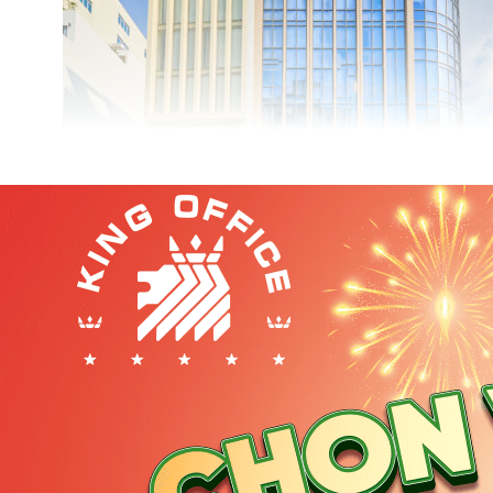
Tòa nhà Financiat – Cao ốc văn phòng cho thuê Quận Tân
Thị trường văn phòng Tân Bình đang phát triển ổn định, 
Thực trạng phát triển
: Trong 5 năm qua, số lượng ca
Các tuyến đường tập trung cao ốc
: Cộng Hòa, Hoàn
tòa nhà văn phòng hiện đại.