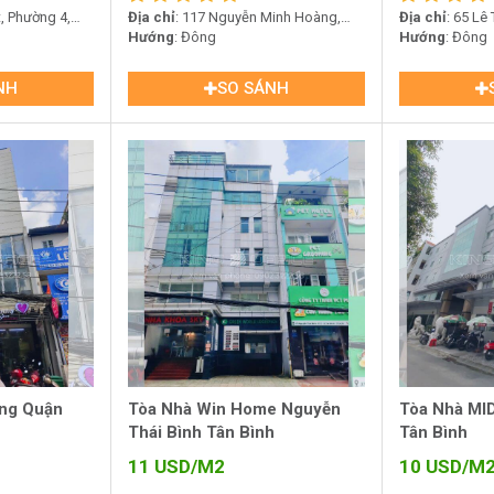
t, Phường 4,
Địa chỉ
: 117 Nguyễn Minh Hoàng,
Địa chỉ
: 65 Lê
Phường 12, Quận Tân Bình
Hướng
: Đông
12, Quận Tân B
Hướng
: Đông
NH
SO SÁNH
ing Quận
Tòa Nhà Win Home Nguyễn
Tòa Nhà MID
Thái Bình Tân Bình
Tân Bình
11
USD/M2
10
USD/M