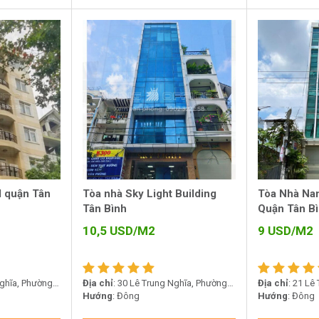
d quận Tân
Tòa nhà Sky Light Building
Tòa Nhà Nam
Tân Bình
Quận Tân B
10,5
USD/M2
9
USD/M2
Nghĩa, Phường
Địa chỉ
: 30 Lê Trung Nghĩa, Phường
Địa chỉ
: 21 Lê
12, Quận Tân Bình
Hướng
: Đông
12, Quận Tân B
Hướng
: Đông