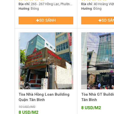
Địa chỉ
: 265 - 267 Hồng Lạc, Phường
Địa chỉ
: 40 Hoàng Việ
10, quận Tân Bình
Hướng
: Đông
Quận Tân Bình
Hướng
: Đông
SO SÁNH
SO SÁ
Tòa Nhà Hồng Loan Building
Tòa Nhà GT Build
Quận Tân Bình
Tân Bình
10
USD/M2
8
USD/M2
8
USD/M2