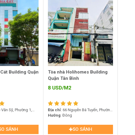
 Cát Building Quận
Tòa nhà Holihomes Building
Quận Tân Bình
8
USD/M2
ê Văn Sỹ, Phường 1,
Địa chỉ
: 66 Nguyễn Bá Tuyển, Phường
12, Quận Tân Bình
Hướng
: Đông
SO SÁNH
SO SÁNH