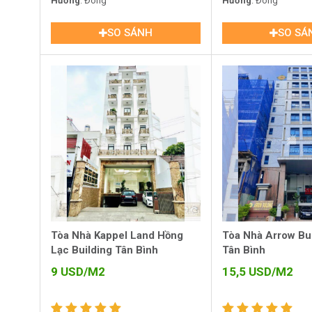
Tân Bình
Hướng
: Đông
Tân Bình
Hướng
: Đông
SO SÁNH
SO SÁ
Tòa Nhà Kappel Land Hồng
Tòa Nhà Arrow Bu
Lạc Building Tân Bình
Tân Bình
9
USD/M2
15,5
USD/M2