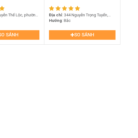
uyễn Thế Lộc, phường
Địa chỉ
: 344 Nguyễn Trọng Tuyển,
ình, TP HCM
Phường 4, Quận Tân Bình
Hướng
: Bắc
SO SÁNH
SO SÁNH