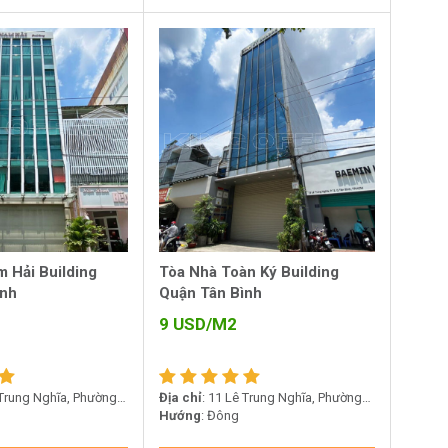
 Hải Building
Tòa Nhà Toàn Ký Building
ình
Quận Tân Bình
9
USD/M2
 Trung Nghĩa, Phường
Địa chỉ
: 11 Lê Trung Nghĩa, Phường
ình
12, Quận Tân Bình
Hướng
: Đông