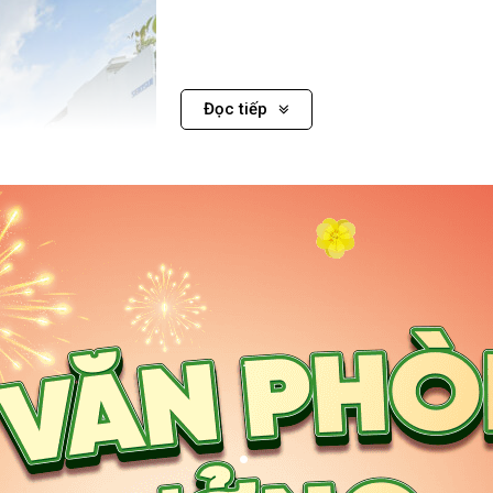
Đọc tiếp
 Bình
.
đặc biệt sau giai đoạn bùng nổ hạ tầng khu vực sân bay Tân Sơn N
.
o ốc văn phòng tại Tân Bình tăng nhanh, đặc biệt tập trung ở khu
g Văn Thụ, Trường Chinh, Lý Thường Kiệt, Nguyễn Văn Trỗi, và Tr