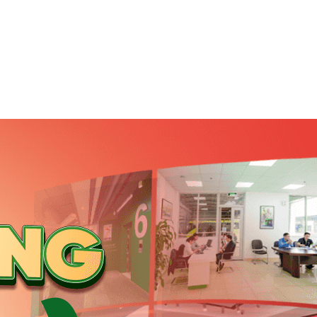
hất.
 vực gần sân bay và các tuyến đường lớn.
ần Quốc Hoàn là những trục đường sôi động, quy tụ nhiều