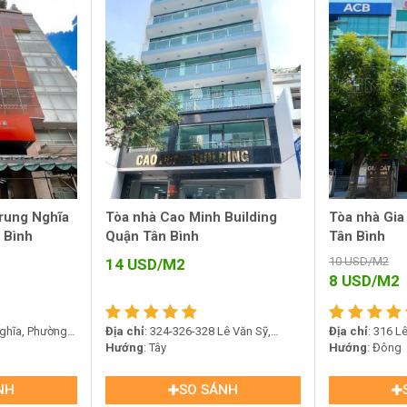
rung Nghĩa
Tòa nhà Cao Minh Building
Tòa nhà Gia
 Bình
Quận Tân Bình
Tân Bình
10
USD/M2
14
USD/M2
8
USD/M2
Nghĩa, Phường
Địa chỉ
: 324-326-328 Lê Văn Sỹ,
Địa chỉ
: 316 L
Phường 2, Quận Tân Bình
Hướng
: Tây
Quận Tân Bình
Hướng
: Đông
NH
SO SÁNH