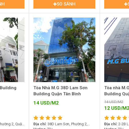
NH
SO SÁNH
Building
Tòa Nhà M.G 38D Lam Sơn
Tòa nhà M.
Building Quận Tân Bình
Building Qu
14
USD/M2
14
USD/M2
12
USD/M
Phường 2, Quận
Địa chỉ
: 38D Lam Sơn, Phường 2,
Địa chỉ
: 2-2B 