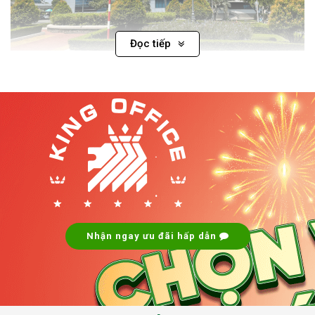
Đọc tiếp
Tòa nhà Anna Building – Cao ốc văn phòng cho thuê Quận 12
Quận 12 nằm ở phía Bắc TP.HCM, là cửa ngõ quan trọng kết
nối với các tỉnh miền Đông Nam Bộ và các khu vực kinh tế
trọng điểm của thành phố. Quận này đang trở thành một
trong những khu vực phát triển nhanh nhất của TP.HCM nhờ
.
vào hệ thống cơ sở hạ tầng hiện đại và các chính sách phát
triển đô thị hợp lý.
.
Các
cao ốc văn phòng cho thuê quận 12
cung cấp nhiều
lựa chọn văn phòng từ hạng A, B đến C, với mức giá phù hợp
Nhận ngay ưu đãi hấp dẫn
cho mọi loại hình doanh nghiệp từ nhỏ đến lớn. Bên cạnh đó,
quận 12 còn sở hữu môi trường làm việc hiện đại, không
gian xanh thoáng đãng và nhiều tiện ích phong phú xung
quanh.