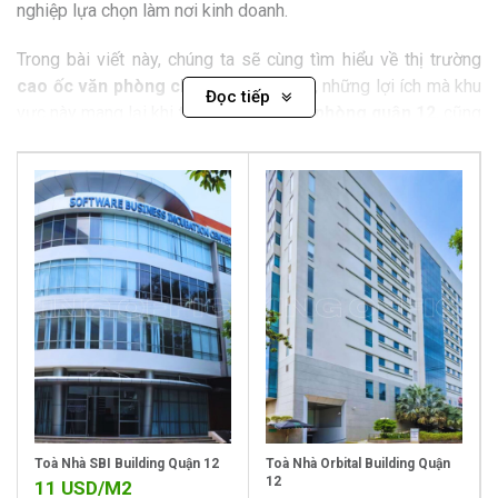
nghiệp lựa chọn làm nơi kinh doanh.
Trong bài viết này, chúng ta sẽ cùng tìm hiểu về thị trường
cao ốc văn phòng cho thuê quận 12
, những lợi ích mà khu
Đọc tiếp
vực này mang lại khi
thuê cao ốc văn phòng quận 12
, cũng
như các lựa chọn
cao ốc văn phòng giá rẻ quận 12
. Cuối
cùng, KingOffice sẽ giải thích tại sao là đối tác tốt nhất cho
doanh nghiệp khi muốn thuê văn phòng tại quận 12.
Toà Nhà SBI Building Quận 12
Toà Nhà Orbital Building Quận
12
11
USD/M2