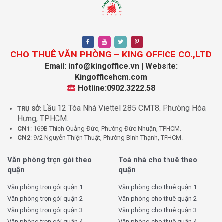
1. Vị trí chiến lược của quận 12
Quận 12 có vị trí nằm liền kề với các quận như quận Gò Vấp,
quận Bình Thạnh, và Thủ Đức, dễ dàng kết nối với trung tâm
CHO THUÊ VĂN PHÒNG – KING OFFICE CO.,LTD
TP.HCM và các tỉnh miền Đông Nam Bộ qua các tuyến đường
Email: info@kingoffice.vn | Website:
lớn như Quốc lộ 1A, Quốc lộ 22, và tuyến đường cao tốc
Kingofficehcm.com
TP.HCM – Mộc Bài. Nhờ vào vị trí chiến lược này, việc
thuê
Hotline:0902.3222.58
cao ốc văn phòng quận 12
giúp doanh nghiệp thuận lợi
trong việc giao dịch và vận chuyển hàng hóa, cũng như mở
Lầu 12 Tòa Nhà Viettel 285 CMT8, Phường Hòa
TRỤ SỞ
:
rộng kết nối kinh doanh.
Hưng, TPHCM.
CN1
: 169B Thích Quảng Đức, Phường Đức Nhuận, TPHCM.
CN2
: 9/2 Nguyễn Thiện Thuật, Phường Bình Thạnh, TPHCM.
Hơn nữa, với tuyến Metro số 2 đang trong quá trình xây
dựng, quận 12 sẽ sớm trở thành điểm đến lý tưởng cho các
Văn phòng trọn gói theo
Toà nhà cho thuê theo
doanh nghiệp muốn tận dụng các cơ hội phát triển tại
quận
quận
TP.HCM mà vẫn tiết kiệm được chi phí thuê văn phòng.
Văn phòng trọn gói quận 1
Văn phòng cho thuê quận 1
Văn phòng trọn gói quận 2
Văn phòng cho thuê quận 2
II. Lợi ích khi thuê cao ốc văn phòng
Văn phòng trọn gói quận 3
Văn phòng cho thuê quận 3
Văn phòng trọn gói quận 4
Văn phòng cho thuê quận 4