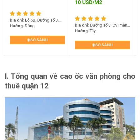
10
USD/M2
Địa chỉ
: Lô 6B, Đường số 3,
Địa chỉ
: Đường số 3, CV Phần
Phường Tân Chánh Hiệp, Quận
Hướng
: Đông
Mềm Quang Trung, Quận 12
Hướng
: Tây
12
SO SÁNH
SO SÁNH
I. Tổng quan về cao ốc văn phòng cho
thuê quận 12