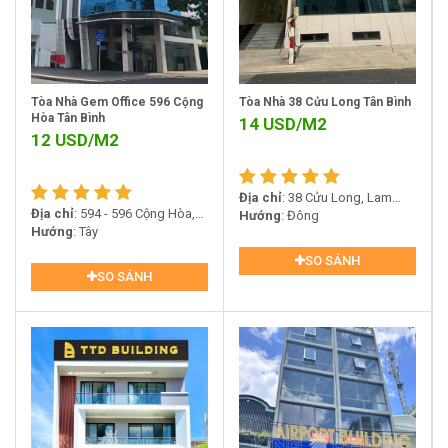
Tòa Nhà Gem Office 596 Cộng
Tòa Nhà 38 Cửu Long Tân Bình
Hòa Tân Bình
14
USD/M2
12
USD/M2
Địa chỉ
: 38 Cửu Long, Lam
Địa chỉ
: 594 - 596 Cộng Hòa,
Sơn, P2, Tân Bình
Hướng
: Đông
Phường 13, Quận Tân Bình
Hướng
: Tây
SO SÁNH
SO SÁNH