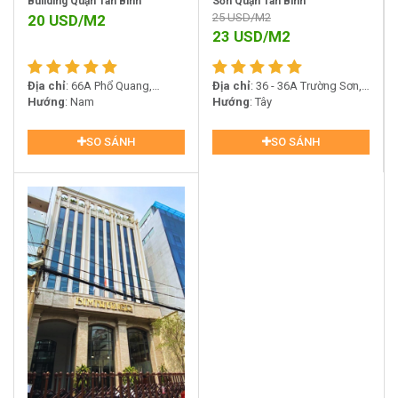
Building Quận Tân Bình
Sơn Quận Tân Bình
25
USD/M2
20
USD/M2
23
USD/M2
Địa chỉ
: 66A Phổ Quang,
Địa chỉ
: 36 - 36A Trường Sơn,
Phường 2, Quận Tân Bình
Hướng
: Nam
Phường 2, Quận Tân Bình
Hướng
: Tây
SO SÁNH
SO SÁNH