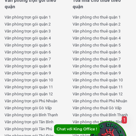
Văn phòng trọn gói theo
Toà nhà cho thuê theo
chuyển kinh tế của quận Tân Bình theo hướng hiện đại và phù
quận
quận
hợp với xu thế phát triển quốc tế. Các doanh nghiệp trong
ngành logistics, dịch vụ hàng không và sản xuất có thể tìm
Văn phòng trọn gói quận 1
Văn phòng cho thuê quận 1
thấy cơ hội phát triển tại đây, nhờ sự gần gũi với sân bay và
Văn phòng trọn gói quận 2
Văn phòng cho thuê quận 2
Văn phòng trọn gói quận 3
Văn phòng cho thuê quận 3
khu công nghiệp.
Văn phòng trọn gói quận 4
Văn phòng cho thuê quận 4
3.
Quy hoạch tương lai và hạ tầng hiện đại
Văn phòng trọn gói quận 5
Văn phòng cho thuê quận 5
Văn phòng trọn gói quận 6
Văn phòng cho thuê quận 6
Tân Bình đang được đầu tư mạnh mẽ vào hạ tầng giao thông
Văn phòng trọn gói quận 7
Văn phòng cho thuê quận 7
với các dự án trọng điểm như mở rộng đường Phan Thúc
Văn phòng trọn gói quận 8
Văn phòng cho thuê quận 8
Duyện và xây dựng nhà ga T3 sân bay Tân Sơn Nhất. Trong
Văn phòng trọn gói quận 9
Văn phòng cho thuê quận 9
tương lai, quận sẽ sở hữu 2 tuyến Metro hiện đại, giúp việc
Văn phòng trọn gói quận 10
Văn phòng cho thuê quận 10
di chuyển trở nên tiện lợi và nhanh chóng hơn. Những dự án
Văn phòng trọn gói quận 11
Văn phòng cho thuê quận 11
này không chỉ giúp nâng cao giá trị của văn phòng cho thuê
Văn phòng trọn gói quận 12
Văn phòng cho thuê quận 12
tại Tân Bình mà còn mang lại nhiều lợi ích cho các doanh
Văn phòng trọn gói Phú Nhuận
Văn phòng cho thuê Phú Nhuận
nghiệp đặt trụ sở tại đây.
Văn phòng trọn gói Gò Vấp
Văn phòng cho thuê Gò Vấp
Văn phòng trọn gói Bình Thạnh
Văn phòng cho thuê Bình Thạnh
1
4.
Thiết kế văn phòng hiện đại và không gian xanh
Văn phòng trọn gói Tân Bình
Văn phòng cho thuê Tân Bình
Văn phòng trọn gói Tân Phú
Văn phòng cho thuê Tân Phú
Xu hướng thiết kế văn phòng cho thuê tại Quận Tân Bình
Văn phòng trọn gói Thủ Đức
Văn phòng cho thuê Thủ Đức