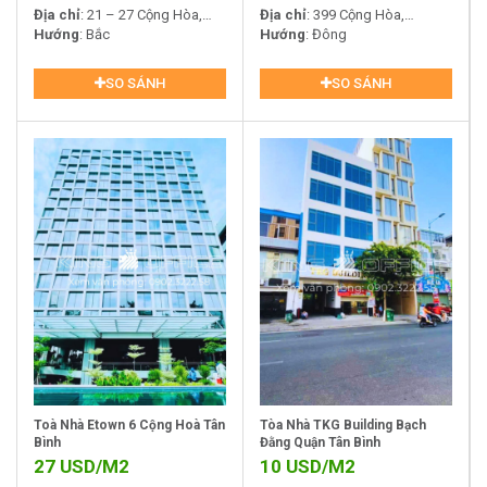
Địa chỉ
: 21 – 27 Cộng Hòa,
Địa chỉ
: 399 Cộng Hòa,
Phường 4, Quận Tân Bình
Hướng
: Bắc
Phường 13, Quận Tân Bình
Hướng
: Đông
SO SÁNH
SO SÁNH
Toà Nhà Etown 6 Cộng Hoà Tân
Tòa Nhà TKG Building Bạch
Bình
Đằng Quận Tân Bình
27
USD/M2
10
USD/M2