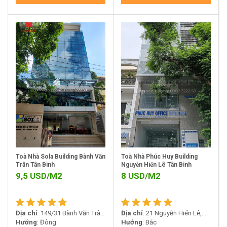
Toà Nhà Sola Building Bành Văn
Toà Nhà Phúc Huy Building
Trân Tân Bình
Nguyễn Hiến Lê Tân Bình
9,5
USD/M2
8
USD/M2
Địa chỉ
: 149/31 Bành Văn Trân,
Địa chỉ
: 21 Nguyễn Hiến Lê,
Phường 7, Quận Tân Bình
Hướng
: Đông
Phường 13, Tân Bình
Hướng
: Bắc