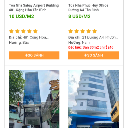
Tòa Nhà Sabay Airport Building
Tòa Nhà Phúc Huy Office
481 Cộng Hòa Tân Bình
Đường A4 Tân Bình
10
USD/M2
8
USD/M2
Địa chỉ
: 481 Cộng Hòa,
Địa chỉ
: 21 Đường A4, Phường
Phường 15, Quận Tân Bình
Hướng
: Bắc
12, Quận Tân Bình
Hướng
: Nam
Đặc biệt: Sàn 30m2 chỉ $240
SO SÁNH
SO SÁNH