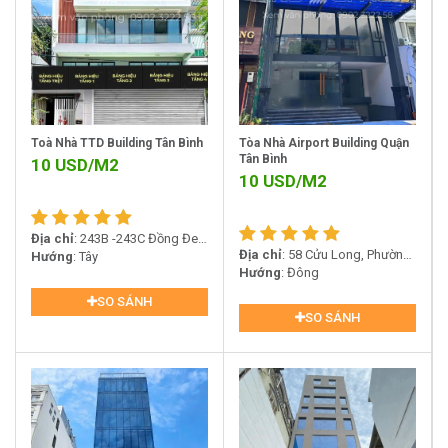
Toà Nhà TTD Building Tân Bình
Tòa Nhà Airport Building Quận
Tân Bình
10
USD/M2
10
USD/M2
Địa chỉ
: 243B -243C Đồng Đen,
Địa chỉ
: 58 Cửu Long, Phường
Phường 10, Tân Bình
Hướng
: Tây
2, Quận Tân Bình
Hướng
: Đông
SO SÁNH
SO SÁNH