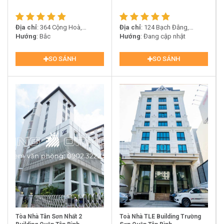
Địa chỉ
: 364 Cộng Hoà,
Địa chỉ
: 124 Bạch Đằng,
Phường 13, Tân Bình
Hướng
: Bắc
Phường 2, Quận Tân Bình
Hướng
: Đang cập nhật
SO SÁNH
SO SÁNH
Tòa Nhà Tân Sơn Nhất 2
Toà Nhà TLE Building Trường