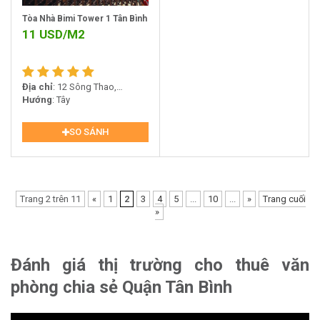
Tòa Nhà Bimi Tower 1 Tân Bình
11
USD/M2
Địa chỉ
: 12 Sông Thao,
Phường 2, Tân Bình
Hướng
: Tây
SO SÁNH
Trang 2 trên 11
«
1
2
3
4
5
...
10
...
»
Trang cuối
»
Đánh giá thị trường cho thuê văn
phòng chia sẻ Quận Tân Bình