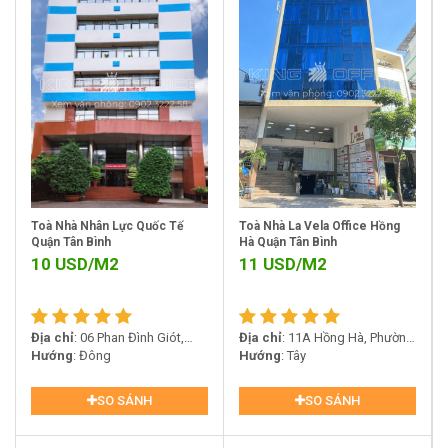
Toà Nhà Nhân Lực Quốc Tế
Toà Nhà La Vela Office Hồng
Quận Tân Bình
Hà Quận Tân Bình
10
USD/M2
11
USD/M2
Địa chỉ
: 06 Phan Đình Giót,
Địa chỉ
: 11A Hồng Hà, Phường
Phường 2, Quận Tân Bình
Hướng
: Đông
2, Quận Tân Bình, TP.HCM
Hướng
: Tây
SO SÁNH
SO SÁNH