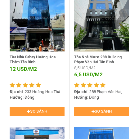
Tòa Nhà Sabay Hoàng Hoa
Tòa Nhà More 288 Building
Thám Tân Bình
Phạm Văn Hai Tân Bình
8,5
USD/M2
12
USD/M2
6,5
USD/M2
Địa chỉ
: 233 Hoàng Hoa Thám,
Địa chỉ
: 288 Phạm Văn Hai,
Phường 13, Quận Tân Bình
Hướng
: Đông
Phường 5, Quận Tân Bình
Hướng
: Đông
SO SÁNH
SO SÁNH