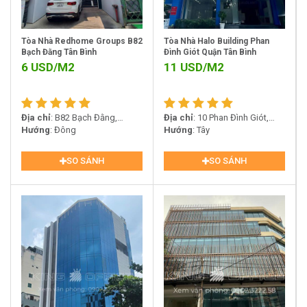
Tòa Nhà Redhome Groups B82
Tòa Nhà Halo Building Phan
Bạch Đằng Tân Bình
Đình Giót Quận Tân Bình
6
USD/M2
11
USD/M2
Địa chỉ
: B82 Bạch Đằng,
Địa chỉ
: 10 Phan Đình Giót,
Phường 2, Tân Bình.
Hướng
: Đông
Phường 2, Quận Tân Bình
Hướng
: Tây
SO SÁNH
SO SÁNH