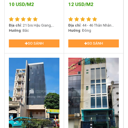
10
USD/M2
12
USD/M2
Địa chỉ
: 21 bis Hậu Giang,
Địa chỉ
: 44 - 46 Thân Nhân
Phường 4, Quận Tân Bình
Hướng
: Bắc
Trung, phường 13, quận Tân
Hướng
: Đông
Bình
SO SÁNH
SO SÁNH