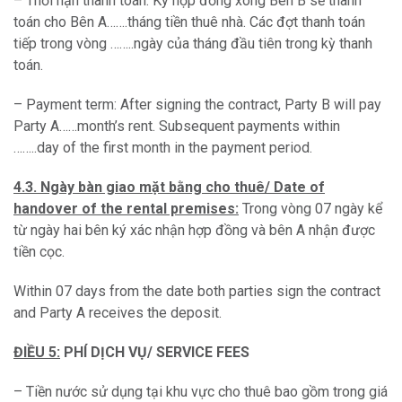
– Thời hạn thanh toán: Ký hợp đồng xong Bên B sẽ thanh
toán cho Bên A…….tháng tiền thuê nhà. Các đợt thanh toán
tiếp trong vòng ……..ngày của tháng đầu tiên trong kỳ thanh
toán.
– Payment term: After signing the contract, Party B will pay
Party A……month’s rent. Subsequent payments within
……..day of the first month in the payment period.
4.3. Ngày bàn giao mặt bằng cho thuê/ Date of
handover of the rental premises:
Trong vòng 07 ngày kể
từ ngày hai bên ký xác nhận hợp đồng và bên A nhận được
tiền cọc.
Within 07 days from the date both parties sign the contract
and Party A receives the deposit.
ĐIỀU 5:
PHÍ DỊCH VỤ/ SERVICE FEES
– Tiền nước sử dụng tại khu vực cho thuê bao gồm trong giá