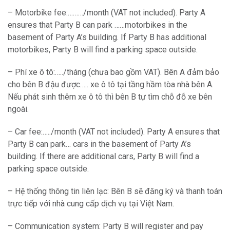
– Motorbike fee:………/month (VAT not included). Party A
ensures that Party B can park ……motorbikes in the
basement of Party A’s building. If Party B has additional
motorbikes, Party B will find a parking space outside.
– Phí xe ô tô:…../tháng (chưa bao gồm VAT). Bên A đảm bảo
cho bên B đậu được….. xe ô tô tại tầng hầm tòa nhà bên A.
Nếu phát sinh thêm xe ô tô thì bên B tự tìm chỗ đỗ xe bên
ngoài.
– Car fee:…../month (VAT not included). Party A ensures that
Party B can park… cars in the basement of Party A’s
building. If there are additional cars, Party B will find a
parking space outside.
– Hệ thống thông tin liên lạc: Bên B sẽ đăng ký và thanh toán
trực tiếp với nhà cung cấp dịch vụ tại Việt Nam.
– Communication system: Party B will register and pay