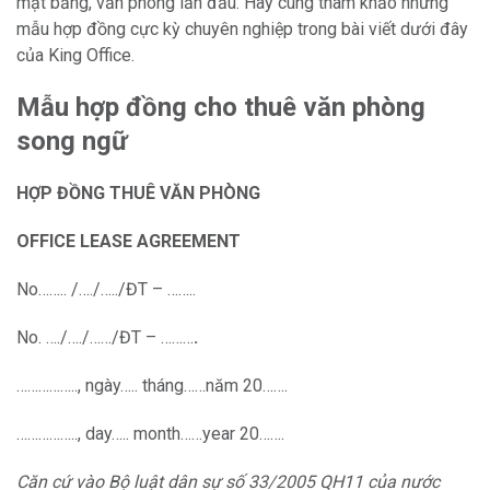
mặt bằng, văn phòng lần đầu. Hãy cùng tham khảo những
mẫu hợp đồng cực kỳ chuyên nghiệp trong bài viết dưới đây
của King Office.
Mẫu hợp đồng cho thuê văn phòng
song ngữ
HỢP ĐỒNG THUÊ VĂN PHÒNG
OFFICE LEASE AGREEMENT
No…….. /…./…../ĐT – ……..
No. …./…./……/ĐT – ………
.
…………….., ngày….. tháng……năm 20…….
…………….., day….. month……year 20…….
Căn cứ vào Bộ luật dân sự số 33/2005 QH11 của nước