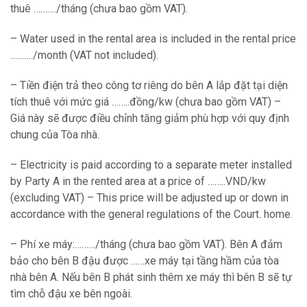
thuê ………./tháng (chưa bao gồm VAT).
– Water used in the rental area is included in the rental price
………./month (VAT not included).
– Tiền điện trả theo công tơ riêng do bên A lắp đặt tại diện
tích thuê với mức giá ……..đồng/kw (chưa bao gồm VAT) –
Giá này sẽ được điều chỉnh tăng giảm phù hợp với quy định
chung của Tòa nhà.
– Electricity is paid according to a separate meter installed
by Party A in the rented area at a price of ……..VND/kw
(excluding VAT) – This price will be adjusted up or down in
accordance with the general regulations of the Court. home.
– Phí xe máy:………/tháng (chưa bao gồm VAT). Bên A đảm
bảo cho bên B đậu được ……xe máy tại tầng hầm của tòa
nhà bên A. Nếu bên B phát sinh thêm xe máy thì bên B sẽ tự
tìm chỗ đậu xe bên ngoài.