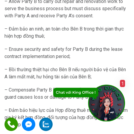
– Allow Party B to carry out repair and renovation work to
serve the business process but must discuss specifically
with Party A and receive Party A’s consent.
– Đảm bảo an ninh, an toàn cho Bên B trong thời gian thực
hiện hợp đồng thuê;
– Ensure security and safety for Party B during the lease
contract implementation period;
– Bồi thường thiệt hại cho Bên B nếu người bảo vệ của Bên
A làm mất mát, hư hỏng tài sản của Bên B;
1
– Compensate Party B for damage if Party A’s security
guard causes loss or damage to Party B’s property;
– Đảm bảo hiệu lực của Hợp đồng thuê này về chủ thể tham
gia ký kết hợp đồng, đối tượng của hợp đồng và hình thức
của hợp đồng;