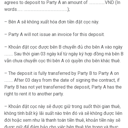
agrees to deposit to Party A an amount of ……………..VND (In
words…… ……………………………………….);
– Bên A sẽ không xuất hóa đơn tiền đặt cọc này.
– Party A will not issue an invoice for this deposit.
– Khoản đặt cọc được bên B chuyển đủ cho bên A vào ngày
……… Sau thời gian 03 ngày kể từ ngày ký hợp đồng mà bên B
vẫn chưa chuyển cọc thì bên A có quyền cho bên khác thuê.
– The deposit is fully transferred by Party B to Party A on
……… After 03 days from the date of signing the contract, if
Party B has not yet transferred the deposit, Party A has the
right to rent it to another party.
– Khoản đặt cọc này sẽ được giữ trong suốt thời gian thuê,
không tính bất kỳ lãi suất nào trên đó và sẽ không được liên
đới hoặc xem như là thanh toán tiền thuê, khoản tiền này sẽ
được giữ để đảm bảo cho việc bên thuê tôn trọng và thực