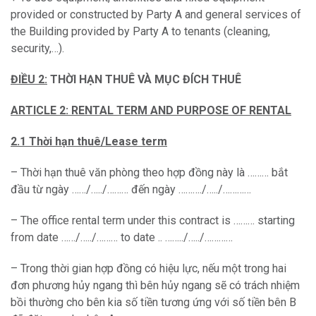
provided or constructed by Party A and general services of
the Building provided by Party A to tenants (cleaning,
security,…).
ĐIỀU 2:
THỜI HẠN THUÊ VÀ MỤC ĐÍCH THUÊ
ARTICLE 2: RENTAL TERM AND PURPOSE OF RENTAL
2.1 Thời hạn thuê/Lease term
– Thời hạn thuê văn phòng theo hợp đồng này là ……… bắt
đầu từ ngày ……/…../……… đến ngày ………./…../…………
– The office rental term under this contract is ……… starting
from date ……/…../……… to date .. ……../…../…………
– Trong thời gian hợp đồng có hiệu lực, nếu một trong hai
đơn phương hủy ngang thì bên hủy ngang sẽ có trách nhiệm
bồi thường cho bên kia số tiền tương ứng với số tiền bên B